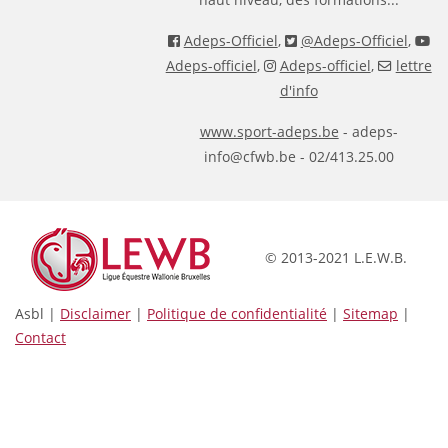
Adeps-Officiel
,
@Adeps-Officiel
,
Adeps-officiel
,
Adeps-officiel
,
lettre
d'info
www.sport-adeps.be
- adeps-
info@cfwb.be - 02/413.25.00
© 2013-2021 L.E.W.B.
Asbl |
Disclaimer
|
Politique de confidentialité
|
Sitemap
|
Contact