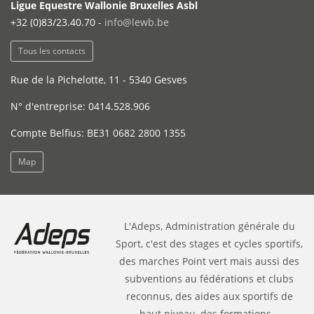
Ligue Equestre Wallonie Bruxelles Asbl
+32 (0)83/23.40.70 -
info@lewb.be
Tous les contacts
Rue de la Pichelotte, 11 - 5340 Gesves
N° d'entreprise: 0414.528.906
Compte Belfius: BE31 0682 2800 1355
Map
L'Adeps, Administration générale du
Sport, c'est des stages et cycles sportifs,
des marches Point vert mais aussi des
subventions au fédérations et clubs
reconnus, des aides aux sportifs de
haut niveau, des formations...