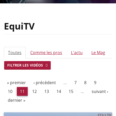
EquiTV
ONGLETS
Toutes
(onglet
Comme les pros
L'actu
Le Mag
PRINCIPAUX
actif)
FILTRER LES VIDÉOS
« premier
‹ précédent
…
7
8
9
10
11
12
13
14
15
…
suivant ›
dernier »