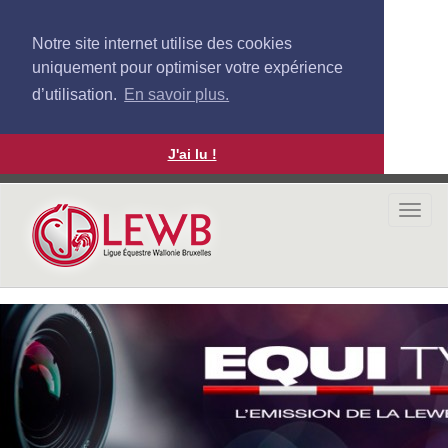
Notre site internet utilise des cookies
uniquement pour optimiser votre expérience
d’utilisation.
En savoir plus.
J'ai lu !
Aller
au
Togg
contenu
navi
principal