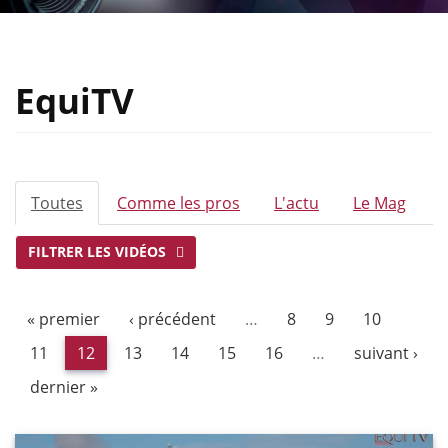
EquiTV
ONGLETS
Toutes
(onglet
Comme les pros
L'actu
Le Mag
PRINCIPAUX
actif)
FILTRER LES VIDÉOS
« premier
‹ précédent
…
8
9
10
11
12
13
14
15
16
…
suivant ›
dernier »