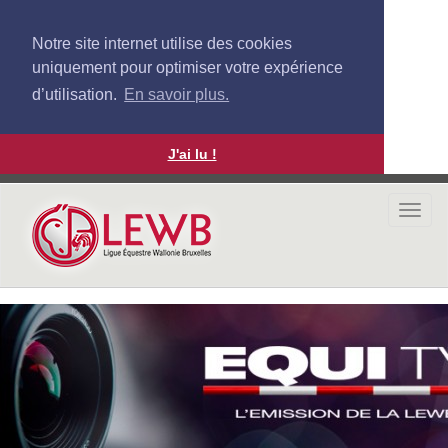
Notre site internet utilise des cookies
uniquement pour optimiser votre expérience
d’utilisation.
En savoir plus.
J'ai lu !
Aller
au
Togg
contenu
navi
principal