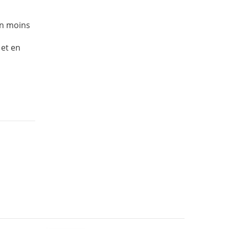
en moins
 et en