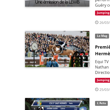
Guéry c
Jumping
26/03/
Le Mag
Premiè
Hermè
Equi TV
Nathan 
Directio
Jumping
25/03/
L'Actu