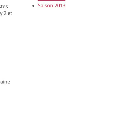
Saison 2013
stes
y 2 et
maine