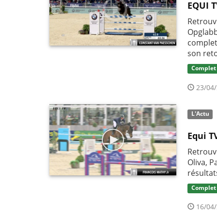
EQUI T
Retrouv
Opglabb
complet
son ret
Complet
23/04/
L'Actu
Equi T
Retrouve
Oliva, P
résultat
Complet
16/04/