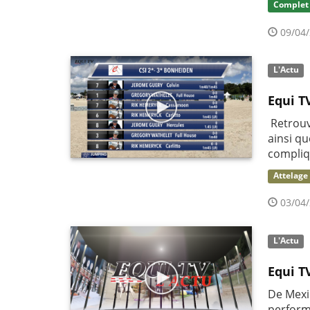
Complet
09/04/
L'Actu
Equi T
Retrouv
ainsi qu
compliq
Attelage
03/04/
L'Actu
Equi T
De Mexi
perform