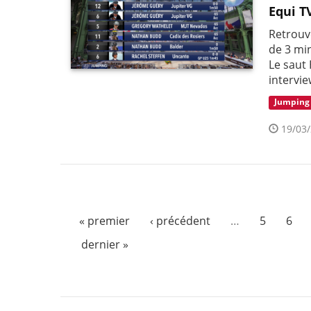
Equi T
Retrouv
de 3 min
Le saut 
intervie
Jumping
19/03/
« premier
‹ précédent
…
5
6
dernier »