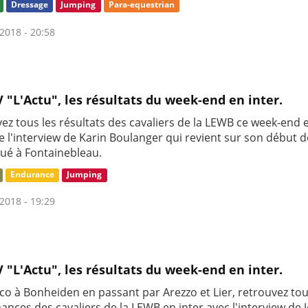
Dressage
Jumping
Para-equestrian
2018 - 20:58
V "L'Actu", les résultats du week-end en inter.
ez tous les résultats des cavaliers de la LEWB ce week-end e
e l'interview de Karin Boulanger qui revient sur son début 
ué à Fontainebleau.
Endurance
Jumping
2018 - 19:29
V "L'Actu", les résultats du week-end en inter.
co à Bonheiden en passant par Arezzo et Lier, retrouvez tou
ances des cavaliers de la LEWB en inter avec l'interview de