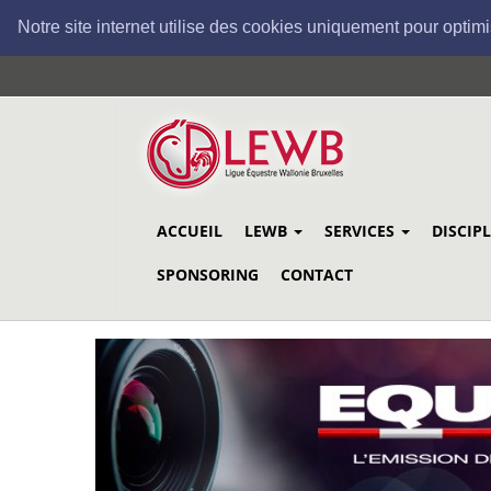
Notre site internet utilise des cookies uniquement pour optimi
Aller
au
contenu
principal
ACCUEIL
LEWB
SERVICES
DISCIP
SPONSORING
CONTACT