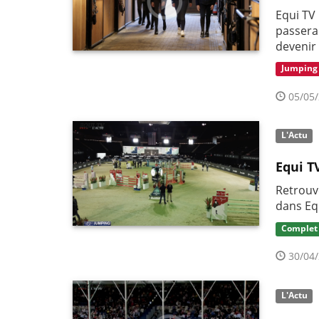
Equi TV 
passera
devenir
Jumping
05/05/
L'Actu
Equi TV
Retrouve
dans Equ
Complet
30/04/
L'Actu