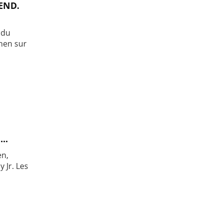
END.
 du
chen sur
..
en,
 Jr. Les