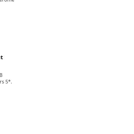
ut
WB
rs 5*.