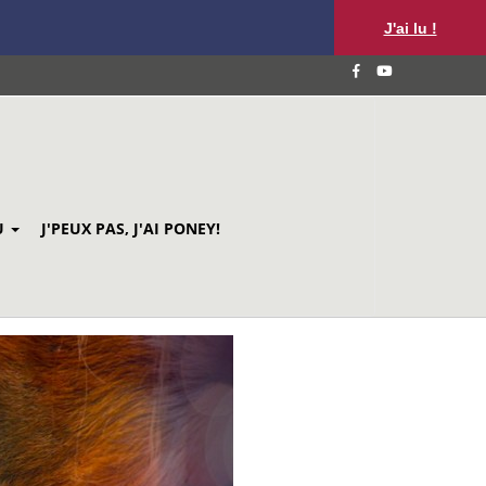
J'ai lu !
U
J'PEUX PAS, J'AI PONEY!