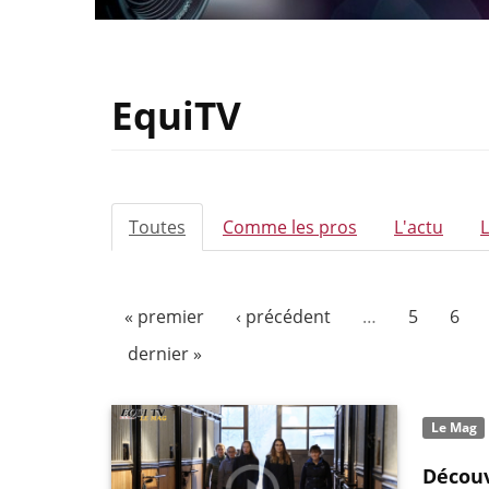
EquiTV
ONGLETS
Toutes
(onglet
Comme les pros
L'actu
PRINCIPAUX
actif)
« premier
‹ précédent
…
5
6
dernier »
Le Mag
Découv