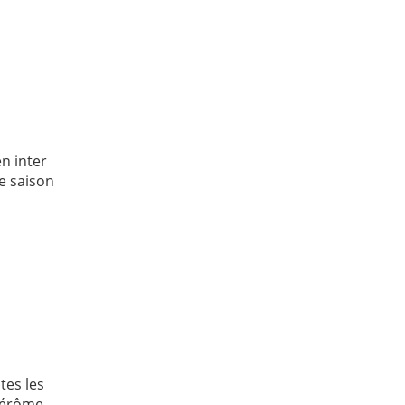
n inter
de saison
tes les
 Jérôme