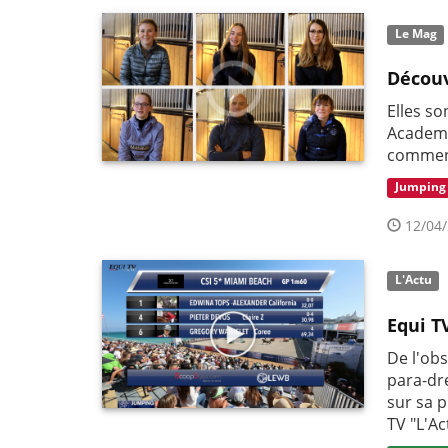
Le Mag
Découv
Elles so
Academy
comment
Jumping
12/04/
L'Actu
Equi T
De l'ob
para-dr
sur sa 
TV "L'Ac