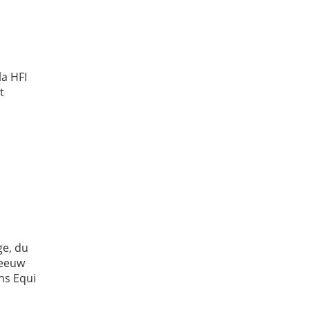
la HFI
t
ge, du
meeuw
ns Equi