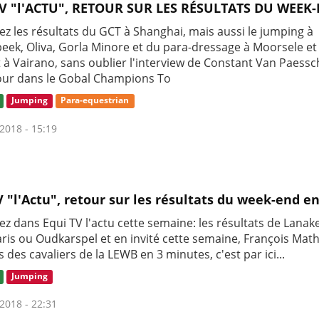
V "l'ACTU", RETOUR SUR LES RÉSULTATS DU WEEK-
ez les résultats du GCT à Shanghai, mais aussi le jumping à
eek, Oliva, Gorla Minore et du para-dressage à Moorsele et
 à Vairano, sans oublier l'interview de Constant Van Paess
our dans le Gobal Champions To
Jumping
Para-equestrian
2018 - 15:19
V "l'Actu", retour sur les résultats du week-end en.
z dans Equi TV l'actu cette semaine: les résultats de Lanak
aris ou Oudkarspel et en invité cette semaine, François Mathy
s des cavaliers de la LEWB en 3 minutes, c'est par ici...
Jumping
2018 - 22:31