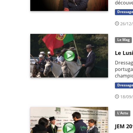
découve
Dressag
26/12/
Le Mag
Le Lus
Dressage
portuga
champio
Dressag
18/09/
L'Actu
JEM 20