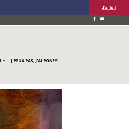
J'ai lu !
U
J'PEUX PAS, J'AI PONEY!