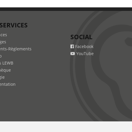
SERVICES
nces
SOCIAL
ges
Facebook
nts-Règlements
YouTube
b
s LEWB
hèque
gie
ntation