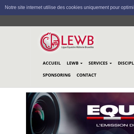
Notre site internet utilise des cookies uniquement pour optimi
Aller
au
contenu
principal
ACCUEIL
LEWB
SERVICES
DISCIP
SPONSORING
CONTACT