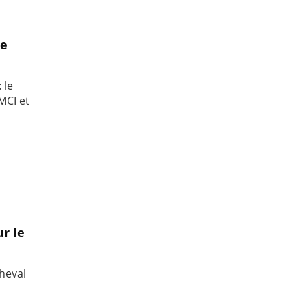
ce
 le
MCI et
r le
heval