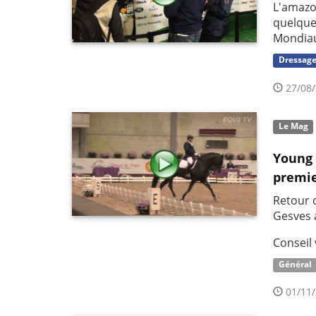
L'amazo
quelques
Mondia
Dressag
27/08/
Le Mag
Young 
premie
Retour 
Gesves 
Conseil 
Général
01/11/