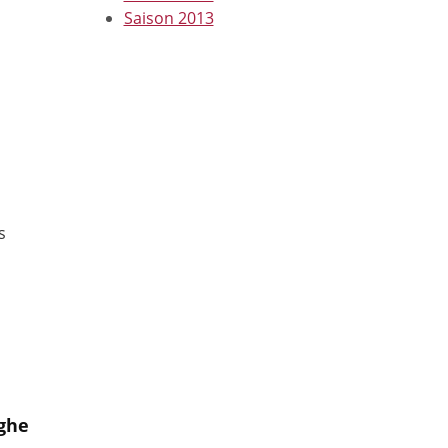
Saison 2013
l
s
aghe