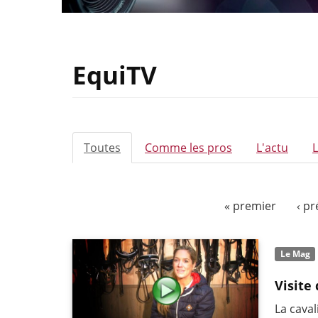
EquiTV
ONGLETS
Toutes
(onglet
Comme les pros
L'actu
PRINCIPAUX
actif)
« premier
‹ p
Le Mag
Visite
La caval