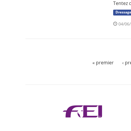
Tentez 
Dressag
04/06/
« premier
‹ p