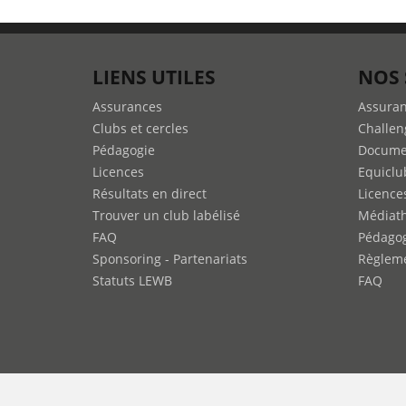
LIENS UTILES
NOS 
Assurances
Assura
Clubs et cercles
Challen
Pédagogie
Docume
Licences
Equiclu
Résultats en direct
Licence
Trouver un club labélisé
Médiat
FAQ
Pédago
Sponsoring - Partenariats
Règleme
Statuts LEWB
FAQ