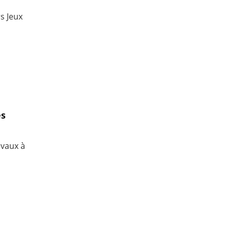
s Jeux
es
evaux à