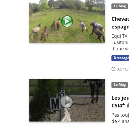
Le Mag
Chevau
espag
Equi TV 
Lusitan
d'une vi
Dressag
03/10/
Le Mag
Les je
CSI4* d
Pas tou
de 4 ans