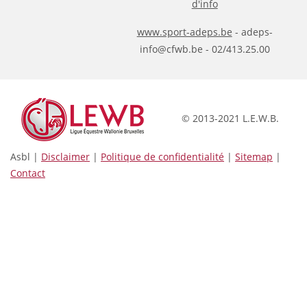
d'info
www.sport-adeps.be
- adeps-
info@cfwb.be - 02/413.25.00
© 2013-2021 L.E.W.B.
Asbl |
Disclaimer
|
Politique de confidentialité
|
Sitemap
|
Contact