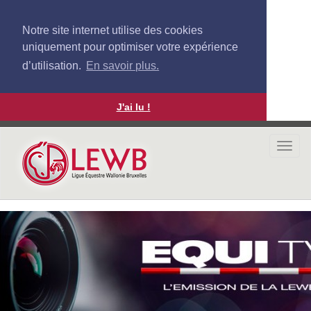
Notre site internet utilise des cookies
uniquement pour optimiser votre expérience
d’utilisation.
En savoir plus.
J'ai lu !
Aller
au
Togg
contenu
navi
principal