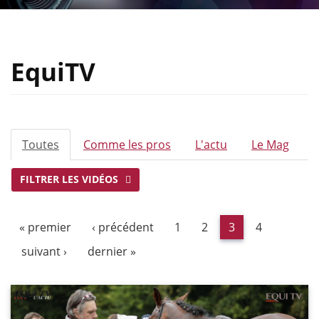
EquiTV
ONGLETS
Toutes
(onglet
Comme les pros
L'actu
Le Mag
PRINCIPAUX
actif)
FILTRER LES VIDÉOS
« premier
‹ précédent
1
2
3
4
suivant ›
dernier »