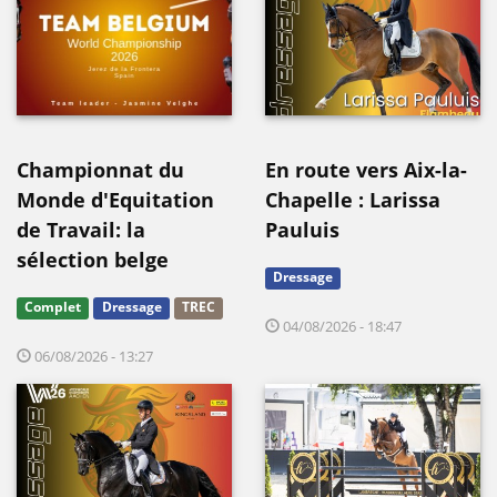
Championnat du
En route vers Aix-la-
Monde d'Equitation
Chapelle : Larissa
de Travail: la
Pauluis
sélection belge
Dressage
Complet
Dressage
TREC
04/08/2026 - 18:47
06/08/2026 - 13:27