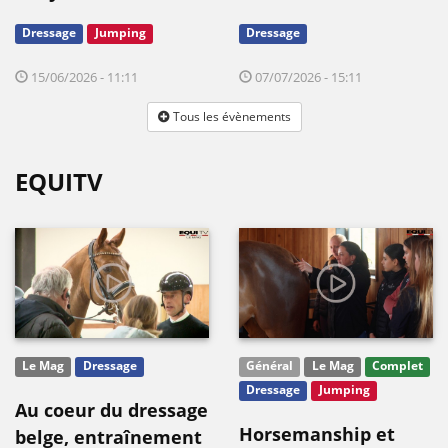
Dressage
Jumping
Dressage
15/06/2026 - 11:11
07/07/2026 - 15:11
Tous les évènements
EQUITV
Le Mag
Dressage
Général
Le Mag
Complet
Dressage
Jumping
Au coeur du dressage
Horsemanship et
belge, entraînement