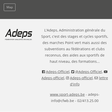
Map
L'Adeps, Administration générale du
Sport, c'est des stages et cycles sportifs,
des marches Point vert mais aussi des
subventions au fédérations et clubs
reconnus, des aides aux sportifs de
haut niveau, des formations...
Adeps-Officiel
,
@Adeps-Officiel
,
Adeps-officiel
,
Adeps-officiel
,
lettre
d'info
www.sport-adeps.be
- adeps-
info@cfwb.be - 02/413.25.00