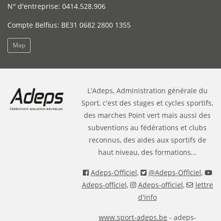
N° d'entreprise: 0414.528.906
Compte Belfius: BE31 0682 2800 1355
Map
L'Adeps, Administration générale du
Sport, c'est des stages et cycles sportifs,
des marches Point vert mais aussi des
subventions au fédérations et clubs
reconnus, des aides aux sportifs de
haut niveau, des formations...
Adeps-Officiel
,
@Adeps-Officiel
,
Adeps-officiel
,
Adeps-officiel
,
lettre
d'info
www.sport-adeps.be
- adeps-