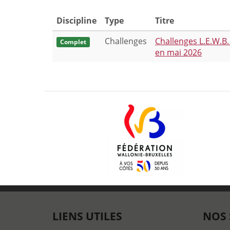
Discipline
Type
Titre
Challenges
Challenges L.E.W.B.
Complet
en mai 2026
LIENS UTILES
NOS 