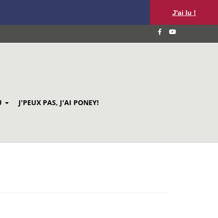
J'ai lu !
U
J'PEUX PAS, J'AI PONEY!