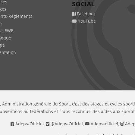
nces
SOCIAL
ges
Facebook
nts-Règlements
YouTube
b
s LEWB
hèque
gie
ntation
, Administration générale du Sport, c'est des stages et cycles sport
ubventions au fédérations et clubs reconnus, des aides aux sportif
Adeps-Officiel
,
@Adeps-Officiel
,
Adeps-officiel
,
Adeps