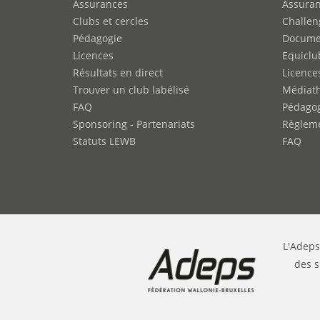
Assurances
Assura
Clubs et cercles
Challen
Pédagogie
Docume
Licences
Equiclu
Résultats en direct
Licence
Trouver un club labélisé
Médiat
FAQ
Pédago
Sponsoring - Partenariats
Règleme
Statuts LEWB
FAQ
L'Adeps
des s