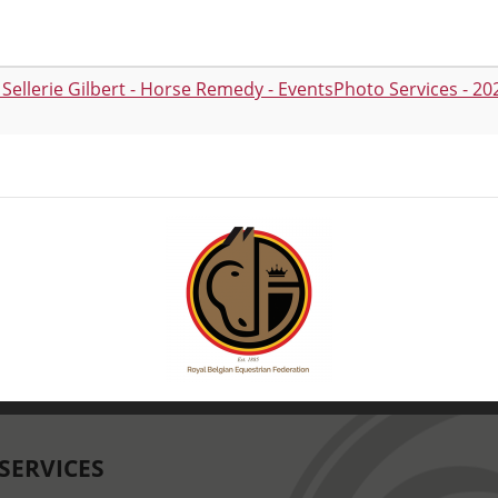
 Sellerie Gilbert - Horse Remedy - EventsPhoto Services - 2
SERVICES