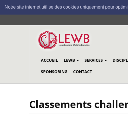
Notre site internet utilise des cookies uniquement pour optimi
Aller
au
contenu
principal
ACCUEIL
LEWB
SERVICES
DISCIP
SPONSORING
CONTACT
Classements challen