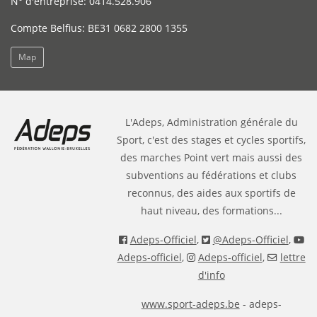
N° d'entreprise: 0414.528.906
Compte Belfius: BE31 0682 2800 1355
Map
L'Adeps, Administration générale du
Sport, c'est des stages et cycles sportifs,
des marches Point vert mais aussi des
subventions au fédérations et clubs
reconnus, des aides aux sportifs de
haut niveau, des formations...
Adeps-Officiel
,
@Adeps-Officiel
,
Adeps-officiel
,
Adeps-officiel
,
lettre
d'info
www.sport-adeps.be
- adeps-