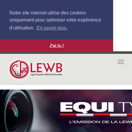
Notre site internet utilise des cookies
uniquement pour optimiser votre expérience
d’utilisation.
En savoir plus.
J'ai lu !
Aller
au
Togg
contenu
navi
principal