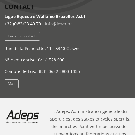
CONTACT
Ligue Equestre Wallonie Bruxelles Asbl
+32 (0)83/23.40.70 -
info@lewb.be
Tous les contacts
Rue de la Pichelotte, 11 - 5340 Gesves
N° d'entreprise: 0414.528.906
Compte Belfius: BE31 0682 2800 1355
Map
L'Adeps, Administration générale du
Sport, c'est des stages et cycles sportifs,
des marches Point vert mais aussi des
subventions au fédérations et clubs