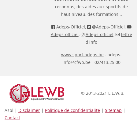
reconnus, des aides aux sportifs de
haut niveau, des formations...
Adeps-Officiel
,
@Adeps-Officiel
,
Adeps-officiel
,
Adeps-officiel
,
lettre
d'info
www.sport-adeps.be
- adeps-
info@cfwb.be - 02/413.25.00
© 2013-2021 L.E.W.B.
Asbl |
Disclaimer
|
Politique de confidentialité
|
Sitemap
|
Contact