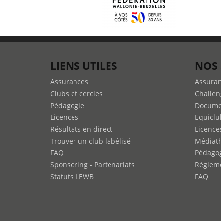
LIENS UTILES
NOS 
Assurances
Assura
Clubs et cercles
Challen
Pédagogie
Docume
Licences
Equiclu
Résultats en direct
Licence
Trouver un club labélisé
Médiat
FAQ
Pédago
Sponsoring - Partenariats
Règleme
Statuts LEWB
FAQ