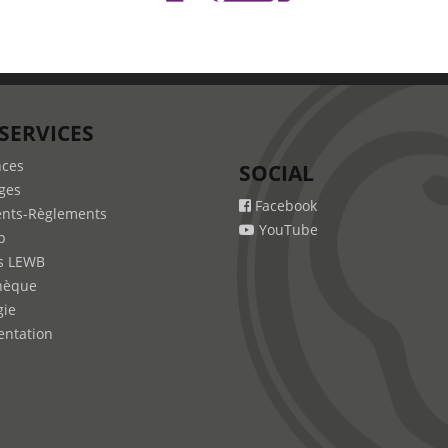
SERVICES
nces
SOCIAL
ges
Facebook
nts-Règlements
YouTube
b
s LEWB
hèque
gie
ntation