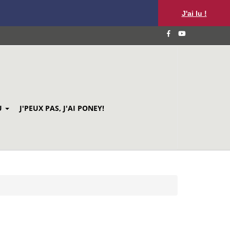
J'ai lu !
U
J'PEUX PAS, J'AI PONEY!