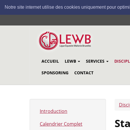
Notre site internet utilise des cookies uniquement pour optimi
Aller
au
contenu
principal
ACCUEIL
LEWB
SERVICES
DISCIP
SPONSORING
CONTACT
Disci
Introduction
St
Calendrier Complet