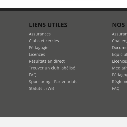
LIENS UTILES
NOS 
Assurances
Assura
Clubs et cercles
Challen
Pédagogie
Docume
Licences
Equiclu
Résultats en direct
Licence
Trouver un club labélisé
Médiat
FAQ
Pédago
Sponsoring - Partenariats
Règleme
Statuts LEWB
FAQ