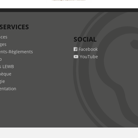
SERVICES
nces
SOCIAL
ges
Facebook
nts-Règlements
YouTube
b
s LEWB
hèque
gie
ntation