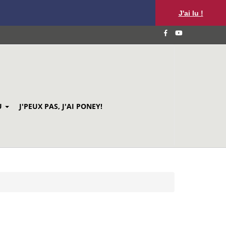
J'ai lu !
U
J'PEUX PAS, J'AI PONEY!