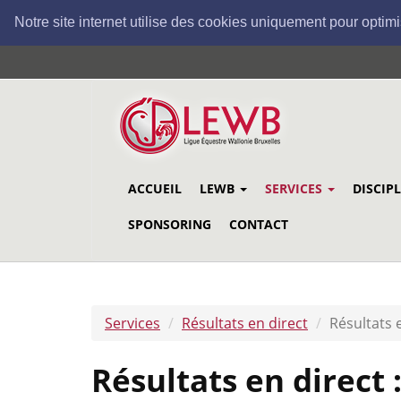
Notre site internet utilise des cookies uniquement pour optimi
Aller
au
contenu
principal
ACCUEIL
LEWB
SERVICES
DISCIP
SPONSORING
CONTACT
Services
Résultats en direct
Résultats 
Résultats en direct 