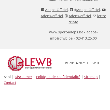
Adeps-Officiel
,
@Adeps-Officiel
,
Adeps-officiel
,
Adeps-officiel
,
lettre
d'info
www.sport-adeps.be
- adeps-
info@cfwb.be - 02/413.25.00
© 2013-2021 L.E.W.B.
Asbl |
Disclaimer
|
Politique de confidentialité
|
Sitemap
|
Contact