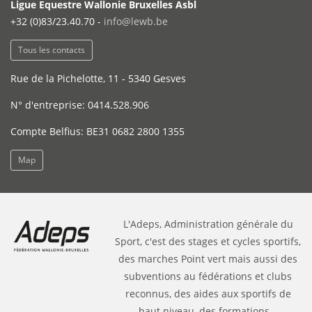
Ligue Equestre Wallonie Bruxelles Asbl
+32 (0)83/23.40.70 -
info@lewb.be
Tous les contacts
Rue de la Pichelotte, 11 - 5340 Gesves
N° d'entreprise: 0414.528.906
Compte Belfius: BE31 0682 2800 1355
Map
L'Adeps, Administration générale du
Sport, c'est des stages et cycles sportifs,
des marches Point vert mais aussi des
subventions au fédérations et clubs
reconnus, des aides aux sportifs de
haut niveau, des formations...