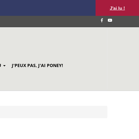
J'ai lu !
U
J'PEUX PAS, J'AI PONEY!