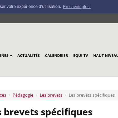
ser votre expérience d’utilisation.
En savoir plus.
LINES
ACTUALITÉS
CALENDRIER
EQUI TV
HAUT NIVEA
ices
Pédagogie
Les brevets
Les brevets spécifiques
 brevets spécifiques