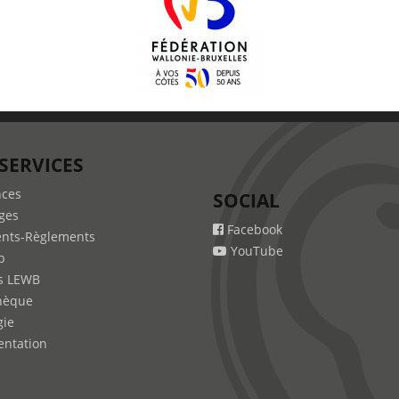
SERVICES
nces
SOCIAL
ges
Facebook
nts-Règlements
YouTube
b
s LEWB
hèque
gie
ntation