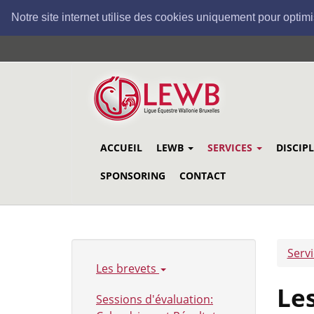
Notre site internet utilise des cookies uniquement pour optimi
Aller
au
contenu
principal
ACCUEIL
LEWB
SERVICES
DISCIP
SPONSORING
CONTACT
Serv
Les brevets
Les
Sessions d'évaluation: