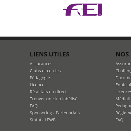
LIENS UTILES
NOS 
Assurances
Assura
Clubs et cercles
Challen
Pédagogie
Docume
Licences
Equiclu
Résultats en direct
Licence
Trouver un club labélisé
Médiat
FAQ
Pédago
Sponsoring - Partenariats
Règleme
Statuts LEWB
FAQ