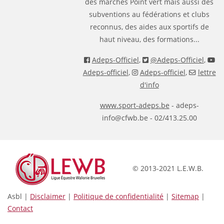
des marches Point vert mais aussi des
subventions au fédérations et clubs
reconnus, des aides aux sportifs de
haut niveau, des formations...
Adeps-Officiel
,
@Adeps-Officiel
,
Adeps-officiel
,
Adeps-officiel
,
lettre
d'info
www.sport-adeps.be
- adeps-
info@cfwb.be - 02/413.25.00
© 2013-2021 L.E.W.B.
Asbl |
Disclaimer
|
Politique de confidentialité
|
Sitemap
|
Contact