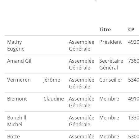
Titre
CP
Mathy
Assemblée
Président
492
Eugène
Générale
Amand Gil
Assemblée
Secrétaire
738
Générale
Général
Vermeren
Jérôme
Assemblée
Conseiller
534
Générale
Biemont
Claudine
Assemblée
Membre
491
Générale
Bonehill
Assemblée
Membre
133
Michel
Générale
Botte
Assemblée
Membre
530