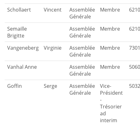
Schollaert
Vincent
Assemblée
Membre
621
Générale
Semaille
Assemblée
Membre
621
Brigitte
Générale
Vangeneberg
Virginie
Assemblée
Membre
730
Générale
Vanhal Anne
Assemblée
Membre
506
Générale
Goffin
Serge
Assemblée
Vice-
503
Générale
Président
-
Trésorier
ad
interim