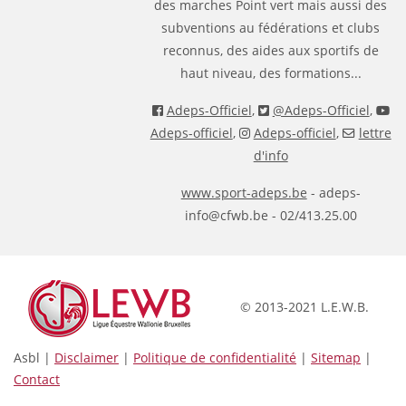
des marches Point vert mais aussi des
subventions au fédérations et clubs
reconnus, des aides aux sportifs de
haut niveau, des formations...
Adeps-Officiel
,
@Adeps-Officiel
,
Adeps-officiel
,
Adeps-officiel
,
lettre
d'info
www.sport-adeps.be
- adeps-
info@cfwb.be - 02/413.25.00
© 2013-2021 L.E.W.B.
Asbl |
Disclaimer
|
Politique de confidentialité
|
Sitemap
|
Contact