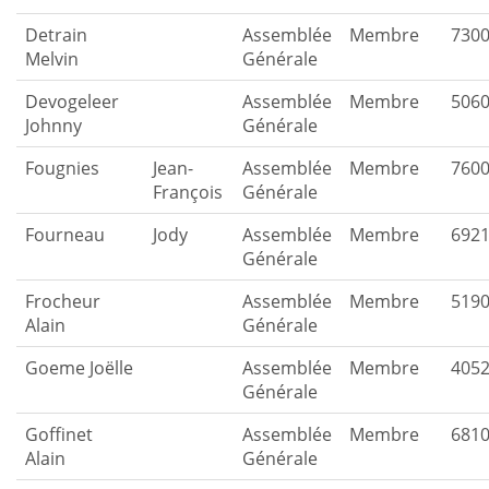
Detrain
Assemblée
Membre
730
Melvin
Générale
Devogeleer
Assemblée
Membre
506
Johnny
Générale
Fougnies
Jean-
Assemblée
Membre
760
François
Générale
Fourneau
Jody
Assemblée
Membre
692
Générale
Frocheur
Assemblée
Membre
519
Alain
Générale
Goeme Joëlle
Assemblée
Membre
405
Générale
Goffinet
Assemblée
Membre
681
Alain
Générale