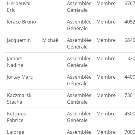
Herbeuval
Assemblée
Membre
676
Eric
Générale
Ierace Bruno
Assemblée
Membre
405
Générale
Jacquemin
Michaël
Assemblée
Membre
684
Générale
Jamart
Assemblée
Membre
132
Nadine
Générale
Jortay Marc
Assemblée
Membre
440
Générale
Kaczmarski
Assemblée
Membre
730
Stacha
Générale
Kettmus
Assemblée
Membre
450
Fabrice
Générale
Laforge
Assemblée
Membre
700