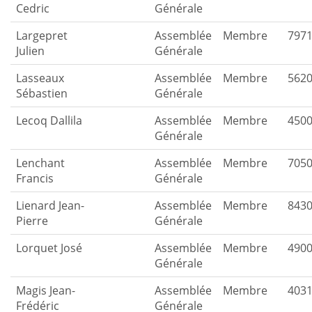
Cedric
Générale
Largepret
Assemblée
Membre
797
Julien
Générale
Lasseaux
Assemblée
Membre
562
Sébastien
Générale
Lecoq Dallila
Assemblée
Membre
450
Générale
Lenchant
Assemblée
Membre
705
Francis
Générale
Lienard Jean-
Assemblée
Membre
843
Pierre
Générale
Lorquet José
Assemblée
Membre
490
Générale
Magis Jean-
Assemblée
Membre
403
Frédéric
Générale