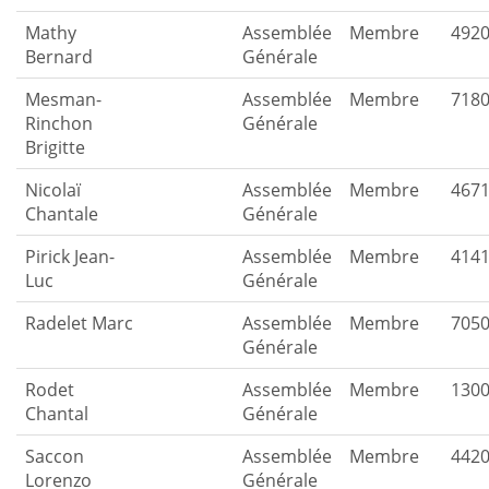
Mathy
Assemblée
Membre
492
Bernard
Générale
Mesman-
Assemblée
Membre
718
Rinchon
Générale
Brigitte
Nicolaï
Assemblée
Membre
467
Chantale
Générale
Pirick Jean-
Assemblée
Membre
414
Luc
Générale
Radelet Marc
Assemblée
Membre
705
Générale
Rodet
Assemblée
Membre
130
Chantal
Générale
Saccon
Assemblée
Membre
442
Lorenzo
Générale