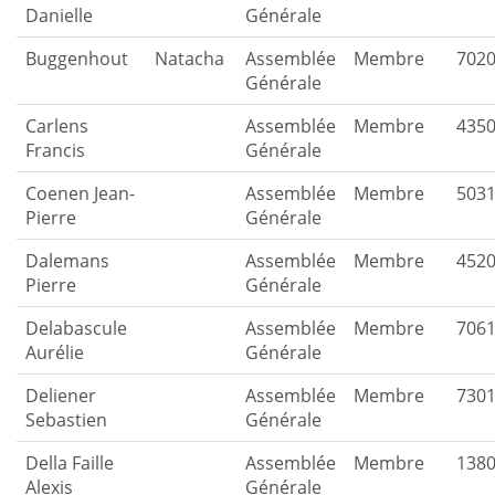
Danielle
Générale
Buggenhout
Natacha
Assemblée
Membre
702
Générale
Carlens
Assemblée
Membre
435
Francis
Générale
Coenen Jean-
Assemblée
Membre
503
Pierre
Générale
Dalemans
Assemblée
Membre
452
Pierre
Générale
Delabascule
Assemblée
Membre
706
Aurélie
Générale
Deliener
Assemblée
Membre
730
Sebastien
Générale
Della Faille
Assemblée
Membre
138
Alexis
Générale