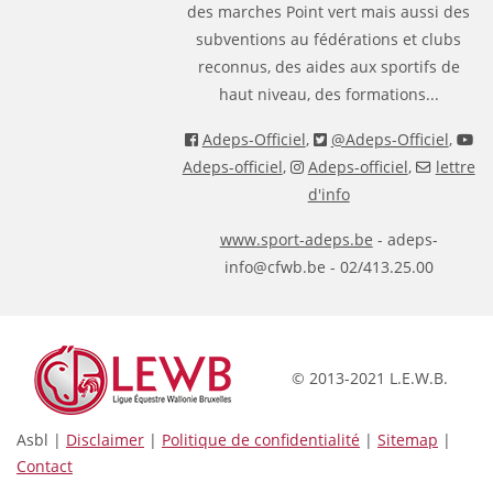
des marches Point vert mais aussi des
subventions au fédérations et clubs
reconnus, des aides aux sportifs de
haut niveau, des formations...
Adeps-Officiel
,
@Adeps-Officiel
,
Adeps-officiel
,
Adeps-officiel
,
lettre
d'info
www.sport-adeps.be
- adeps-
info@cfwb.be - 02/413.25.00
© 2013-2021 L.E.W.B.
Asbl |
Disclaimer
|
Politique de confidentialité
|
Sitemap
|
Contact