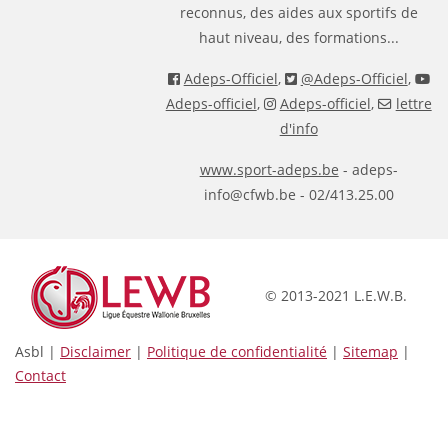
reconnus, des aides aux sportifs de
haut niveau, des formations...
Adeps-Officiel
,
@Adeps-Officiel
,
Adeps-officiel
,
Adeps-officiel
,
lettre
d'info
www.sport-adeps.be
- adeps-
info@cfwb.be - 02/413.25.00
© 2013-2021 L.E.W.B.
Asbl |
Disclaimer
|
Politique de confidentialité
|
Sitemap
|
Contact