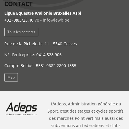
CONTACT
Ligue Equestre Wallonie Bruxelles Asbl
+32 (0)83/23.40.70 -
info@lewb.be
Tous les contacts
Rue de la Pichelotte, 11 - 5340 Gesves
N° d'entreprise: 0414.528.906
Compte Belfius: BE31 0682 2800 1355
Map
L'Adeps, Administration générale du
Sport, c'est des stages et cycles sportifs,
des marches Point vert mais aussi des
subventions au fédérations et clubs