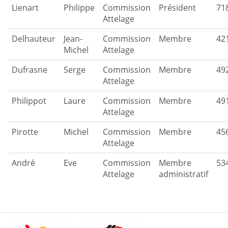
Lienart
Philippe
Commission
Président
71
Attelage
Delhauteur
Jean-
Commission
Membre
42
Michel
Attelage
Dufrasne
Serge
Commission
Membre
49
Attelage
Philippot
Laure
Commission
Membre
49
Attelage
Pirotte
Michel
Commission
Membre
45
Attelage
André
Eve
Commission
Membre
53
Attelage
administratif