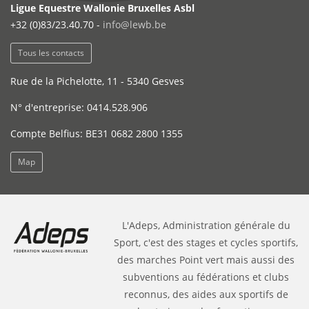
Ligue Equestre Wallonie Bruxelles Asbl
+32 (0)83/23.40.70 -
info@lewb.be
Tous les contacts
Rue de la Pichelotte, 11 - 5340 Gesves
N° d'entreprise: 0414.528.906
Compte Belfius: BE31 0682 2800 1355
Map
L'Adeps, Administration générale du
Sport, c'est des stages et cycles sportifs,
des marches Point vert mais aussi des
subventions au fédérations et clubs
reconnus, des aides aux sportifs de