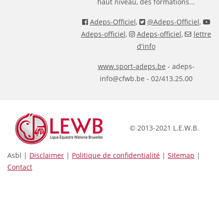
haut niveau, des formations...
Adeps-Officiel
,
@Adeps-Officiel
,
Adeps-officiel
,
Adeps-officiel
,
lettre
d'info
www.sport-adeps.be
- adeps-
info@cfwb.be - 02/413.25.00
© 2013-2021 L.E.W.B.
Asbl |
Disclaimer
|
Politique de confidentialité
|
Sitemap
|
Contact