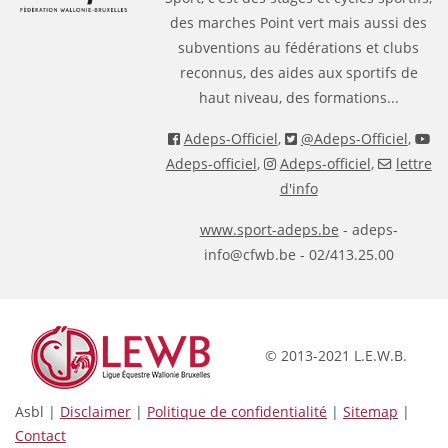
des marches Point vert mais aussi des
subventions au fédérations et clubs
reconnus, des aides aux sportifs de
haut niveau, des formations...
Adeps-Officiel
,
@Adeps-Officiel
,
Adeps-officiel
,
Adeps-officiel
,
lettre
d'info
www.sport-adeps.be
- adeps-
info@cfwb.be - 02/413.25.00
© 2013-2021 L.E.W.B.
Asbl |
Disclaimer
|
Politique de confidentialité
|
Sitemap
|
Contact