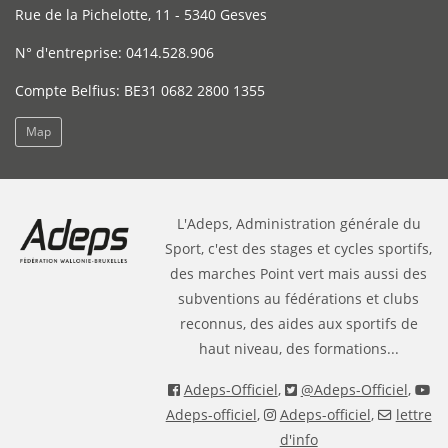
Rue de la Pichelotte, 11 - 5340 Gesves
N° d'entreprise: 0414.528.906
Compte Belfius: BE31 0682 2800 1355
Map
L'Adeps, Administration générale du
Sport, c'est des stages et cycles sportifs,
des marches Point vert mais aussi des
subventions au fédérations et clubs
reconnus, des aides aux sportifs de
haut niveau, des formations...
Adeps-Officiel
,
@Adeps-Officiel
,
Adeps-officiel
,
Adeps-officiel
,
lettre
d'info