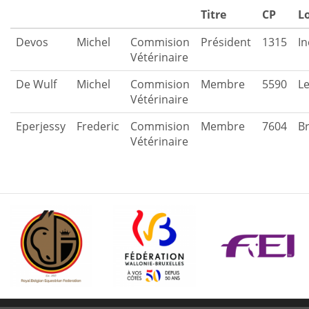
Titre
CP
Lo
Devos
Michel
Commision
Président
1315
In
Vétérinaire
De Wulf
Michel
Commision
Membre
5590
L
Vétérinaire
Eperjessy
Frederic
Commision
Membre
7604
B
Vétérinaire