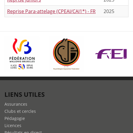
Reprise Para-attelage (CPEAI/CAI1*) - FR
2025
LIENS UTILES
Assurances
Clubs et cercles
Pédagogie
Licences
Résultats en direct