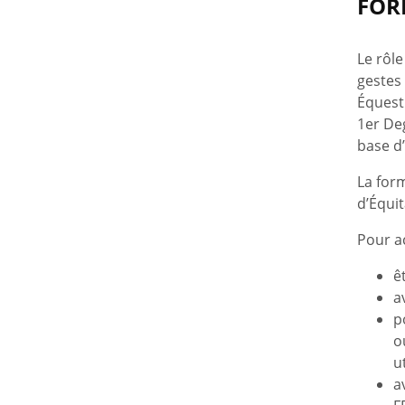
FOR
Le rôle
gestes 
Équestr
1er De
base d
La form
d’Équi
Pour ac
ê
a
p
o
ut
a