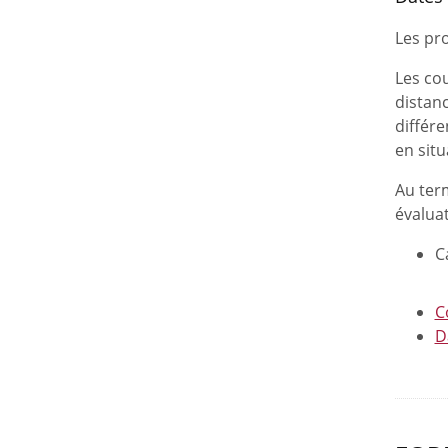
Les pr
Les cou
distanc
différe
en situ
Au term
évaluat
C
C
D