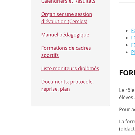
Calendriers et Résultats
Organiser une session
d'évalution (Cercles)
F
Manuel pédagogique
F
F
Formations de cadres
P
sportifs
Liste moniteurs diplômés
FOR
Documents: protocole,
reprise, plan
Le rôle
élèves 
Pour a
La for
(didact