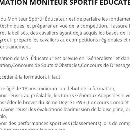
MATION MONITEUR SPORTIF ÉDUCAT
 du Moniteur Sportif Éducateur est de parfaire les fondamen
techniques et préparer en vue de la compétition. Il assure 
es labellisés, des cavaliers ayant déjà acquis les bases de l
gré). Il prépare les cavaliers aux compétitions régionales
’entraînement.
ation de M.S. Éducateur est prévue en "Généraliste" et dans 
tation,Concours de Sauts d’Obstacles,Concours de Dressage
céder à la formation, il faut:
tre âgé de 18 ans minimum au début de la formation,
voir réussi, au préalable, les Cours Généraux Adeps des ni
osséder le brevet du 3ème Degré LEWB (Concours Complet –
u avoir réussi les évaluations d’admission de la discipline, 
ile,
voir des performances sportives (classements) lors de compé