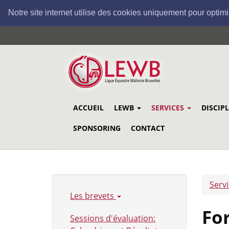
Notre site internet utilise des cookies uniquement pour optimi
Aller
au
contenu
principal
ACCUEIL
LEWB
SERVICES
DISCIP
SPONSORING
CONTACT
Serv
Les brevets
Fo
Sessions d'évaluation: