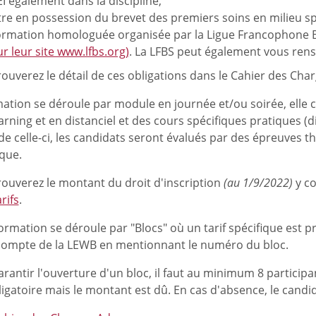
EI également dans la discipline,
tre en possession du brevet des premiers soins en milieu sp
ormation homologuée organisée par la Ligue Francophone 
ur leur site www.lfbs.org)
. La LFBS peut également vous rens
ouverez le détail de ces obligations dans le Cahier des Char
mation se déroule par module en journée et/ou soirée, elle
arning et en distanciel et des cours spécifiques pratiques (d
e celle-ci, les candidats seront évalués par des épreuves t
que.
rouverez le montant du droit d'inscription
(au 1/9/2022)
y co
arifs
.
ormation se déroule par "Blocs" où un tarif spécifique est 
 compte de la LEWB en mentionnant le numéro du bloc.
rantir l'ouverture d'un bloc, il faut au minimum 8 participan
igatoire mais le montant est dû. En cas d'absence, le candi