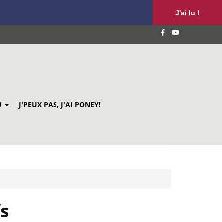
J'ai lu !
U
J'PEUX PAS, J'AI PONEY!
s