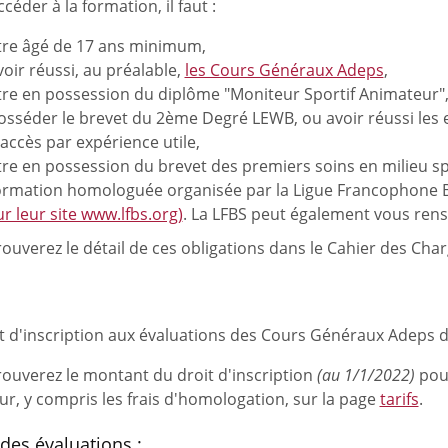
céder à la formation, il faut :
tre âgé de 17 ans minimum,
voir réussi, au préalable,
les Cours Généraux Adeps
,
tre en possession du diplôme "Moniteur Sportif Animateur"
osséder le brevet du 2ème Degré LEWB, ou avoir réussi les 
’accès par expérience utile,
tre en possession du brevet des premiers soins en milieu sp
ormation homologuée organisée par la Ligue Francophone 
ur leur site www.lfbs.org)
. La LFBS peut également vous rens
ouverez le détail de ces obligations dans le Cahier des Char
it d'inscription aux évaluations des Cours Généraux Adeps d
rouverez le montant du droit d'inscription
(au 1/1/2022)
pour
eur, y compris les frais d'homologation, sur la page
tarifs
.
des évaluations :