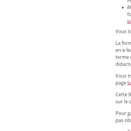
F
ê
f
s
Vous tr
La for
en e-le
terme d
didacti
Vous t
page
t
Cette f
sur le
Pour ga
pas obl