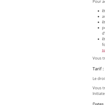
Pour ac
ê
a
ê
p
d
ê
f
s
Vous tr
Tarif :
Le dro
Vous t
Initiat
Dates 