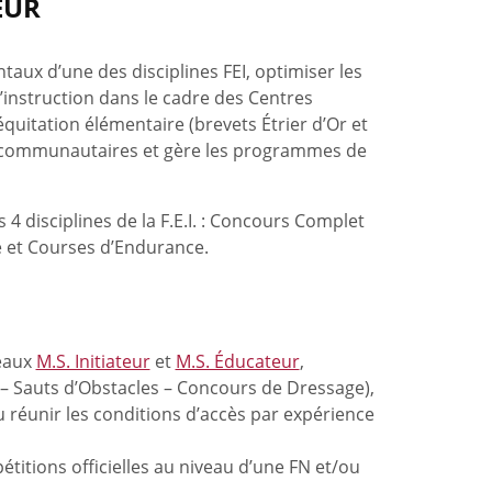
EUR
taux d’une des disciplines FEI, optimiser les
l’instruction dans le cadre des Centres
’équitation élémentaire (brevets Étrier d’Or et
 et communautaires et gère les programmes de
4 disciplines de la F.E.I. : Concours Complet
 et Courses d’Endurance.
veaux
M.S. Initiateur
et
M.S. Éducateur
,
 Sauts d’Obstacles – Concours de Dressage),
ou réunir les conditions d’accès par expérience
titions officielles au niveau d’une FN et/ou