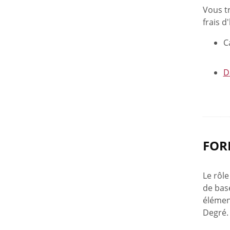
Vous t
frais 
C
D
FOR
Le rôle
de base
élément
Degré.