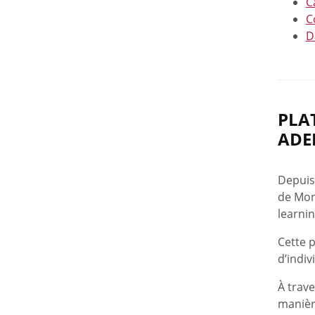
C
C
D
PLA
ADE
Depuis 
de Moni
learnin
Cette p
d’indiv
À trave
manière