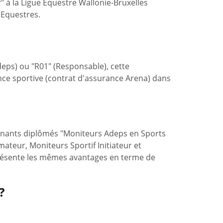
if" à la Ligue Equestre Wallonie-Bruxelles
 Equestres.
deps) ou "R01" (Responsable), cette
ance sportive (contrat d'assurance Arena
)
dans
ignants diplômés "Moniteurs Adeps en Sports
mateur, Moniteurs Sportif Initiateur et
présente les mêmes avantages en terme de
?