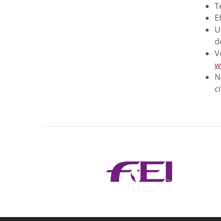
T
E
U
d
V
w
N
ci