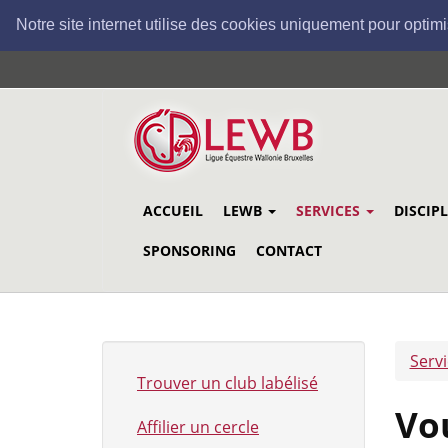
Notre site internet utilise des cookies uniquement pour optimi
Aller
au
contenu
principal
ACCUEIL
LEWB
SERVICES
DISCIP
SPONSORING
CONTACT
Serv
Trouver un club labélisé
Vo
Affilier un cercle