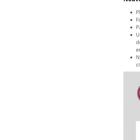
P
F
P
U
d
e
N
ci