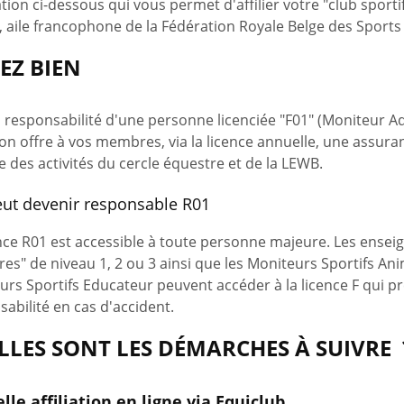
iation ci-dessous qui vous permet d'affilier votre "club sport
, aile francophone de la Fédération Royale Belge des Sports
EZ BIEN
 responsabilité d'une personne licenciée "F01" (Moniteur A
tion offre à vos membres, via la licence annuelle, une assur
e des activités du cercle équestre et de la LEWB.
eut devenir responsable R01
ence R01 est accessible à toute personne majeure. Les ense
es" de niveau 1, 2 ou 3 ainsi que les Moniteurs Sportifs Ani
urs Sportifs Educateur peuvent accéder à la licence F qui 
abilité en cas d'accident.
LLES SONT LES DÉMARCHES À SUIVRE 
le affiliation en ligne via Equiclub