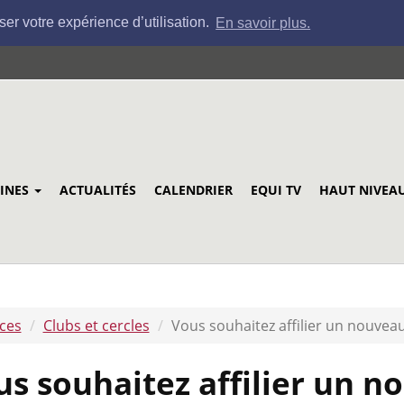
ser votre expérience d’utilisation.
En savoir plus.
LINES
ACTUALITÉS
CALENDRIER
EQUI TV
HAUT NIVEA
ices
Clubs et cercles
Vous souhaitez affilier un nouvea
us souhaitez affilier un 