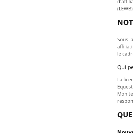
d'affil
(LEWB)
NOT
Sous la
affilia
le cadr
Qui p
La lic
Equestr
Monite
respons
QUE
Nouvel