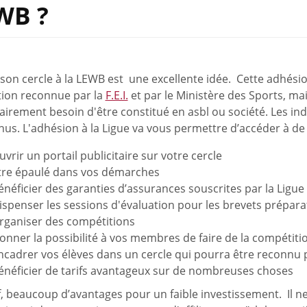
WB ?
r son cercle à la LEWB est une excellente idée. Cette adhési
tion reconnue par la
F.E.I.
et par le Ministère des Sports, ma
irement besoin d'être constitué en asbl ou société. Les ind
us. L'adhésion à la Ligue va vous permettre d’accéder à de 
uvrir un portail publicitaire sur votre cercle
tre épaulé dans vos démarches
énéficier des garanties d’assurances souscrites par la Ligu
ispenser les sessions d'évaluation pour les brevets préparat
rganiser des compétitions
onner la possibilité à vos membres de faire de la compétiti
ncadrer vos élèves dans un cercle qui pourra être reconnu 
énéficier de tarifs avantageux sur de nombreuses choses
, beaucoup d’avantages pour un faible investissement. Il ne