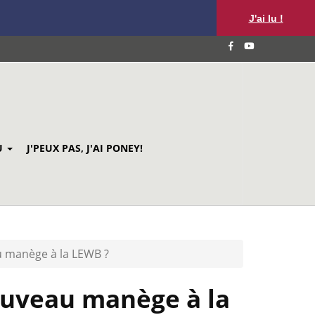
J'ai lu !
U
J'PEUX PAS, J'AI PONEY!
u manège à la LEWB ?
nouveau manège à la