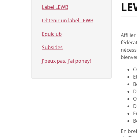
LE
Label LEWB
Obtenir un label LEWB
Equiclub
Affilie
fédéra
Subsides
nécessa
bienven
J'peux pas, j'ai poney!
O
E
B
D
O
D
E
B
En bref