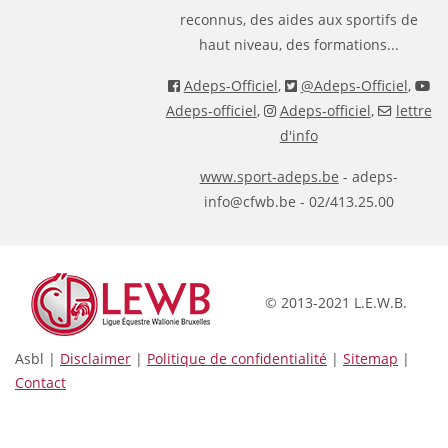
reconnus, des aides aux sportifs de
haut niveau, des formations...
Adeps-Officiel
,
@Adeps-Officiel
,
Adeps-officiel
,
Adeps-officiel
,
lettre
d'info
www.sport-adeps.be
- adeps-
info@cfwb.be - 02/413.25.00
© 2013-2021 L.E.W.B.
Asbl |
Disclaimer
|
Politique de confidentialité
|
Sitemap
|
Contact