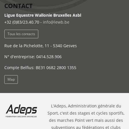
CONTACT
Ligue Equestre Wallonie Bruxelles Asbl
+32 (0)83/23.40.70 -
info@lewb.be
Tous les contacts
Rue de la Pichelotte, 11 - 5340 Gesves
N° d'entreprise: 0414.528.906
Compte Belfius: BE31 0682 2800 1355
Map
L'Adeps, Administration générale du
Sport, c'est des stages et cycles sportifs,
des marches Point vert mais aussi des
subventions au fédérations et clubs