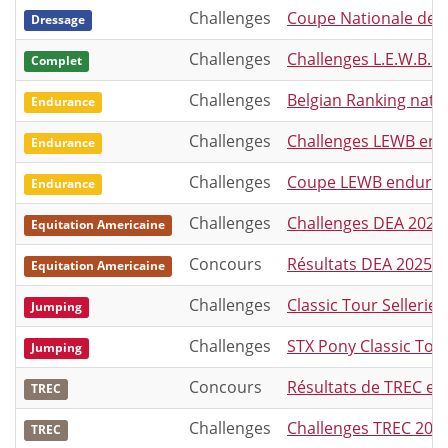
Challenges
Coupe Nationale des
Dressage
Challenges
Challenges L.E.W.B. S
Complet
Challenges
Belgian Ranking nati
Endurance
Challenges
Challenges LEWB endur
Endurance
Challenges
Coupe LEWB enduranc
Endurance
Challenges
Challenges DEA 2025 
Equitation Americaine
Concours
Résultats DEA 2025
Equitation Americaine
Challenges
Classic Tour Sellerie 
Jumping
Challenges
STX Pony Classic Tou
Jumping
Concours
Résultats de TREC en
TREC
Challenges
Challenges TREC 202
TREC