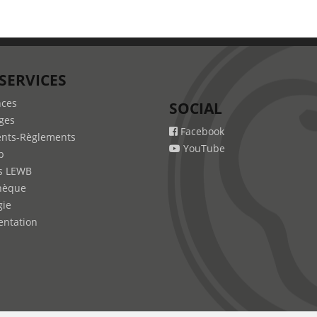
SERVICES
nces
SOCIAL
ges
Facebook
nts-Règlements
YouTube
b
s LEWB
hèque
gie
ntation