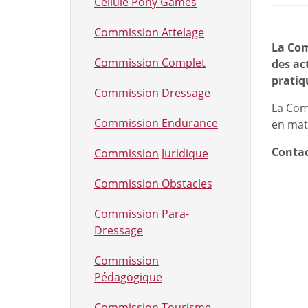
Cellule Pony Games
Commission Attelage
La Com
Commission Complet
des ac
pratiq
Commission Dressage
La Com
Commission Endurance
en mat
Contac
Commission Juridique
Commission Obstacles
Commission Para-
Dressage
Commission
Pédagogique
Commission Tourisme