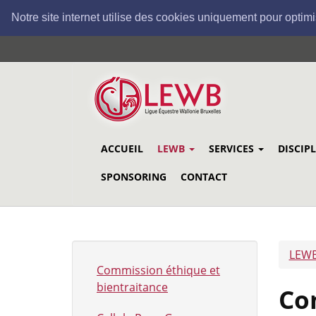
Notre site internet utilise des cookies uniquement pour optimi
Aller
au
contenu
principal
ACCUEIL
LEWB
SERVICES
DISCIP
SPONSORING
CONTACT
LEW
Commission éthique et
bientraitance
Co