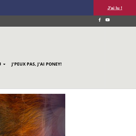
J'ai lu !
U
J'PEUX PAS, J'AI PONEY!