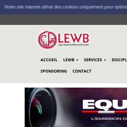
Notre site internet utilise des cookies uniquement pour optimi
Aller
au
contenu
principal
ACCUEIL
LEWB
SERVICES
DISCIP
SPONSORING
CONTACT