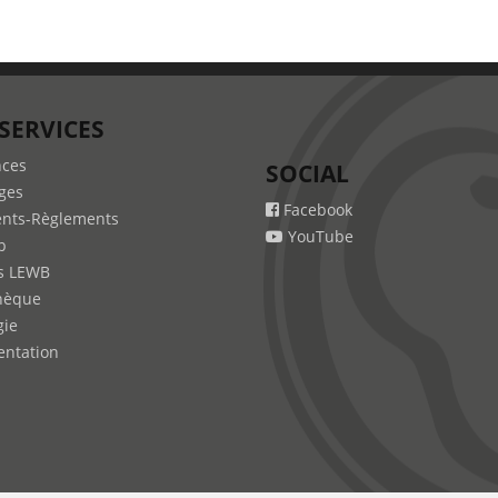
SERVICES
nces
SOCIAL
ges
Facebook
nts-Règlements
YouTube
b
s LEWB
hèque
gie
ntation