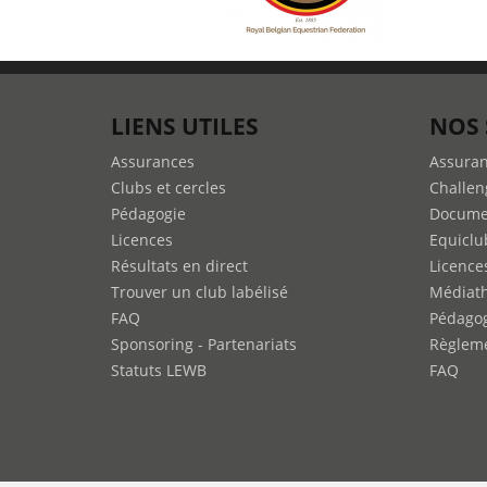
LIENS UTILES
NOS 
Assurances
Assura
Clubs et cercles
Challen
Pédagogie
Docume
Licences
Equiclu
Résultats en direct
Licence
Trouver un club labélisé
Médiat
FAQ
Pédago
Sponsoring - Partenariats
Règleme
Statuts LEWB
FAQ