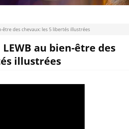
-être des chevaux: les 5 libertés illustrées
la LEWB au bien-être des
és illustrées