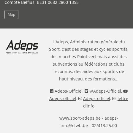
Compte Belfius: BE31 0682 2800 1355
Map
L'Adeps, Administration générale du
Sport, c'est des stages et cycles sportifs,
des marches Point vert mais aussi des
subventions au fédérations et clubs
reconnus, des aides aux sportifs de
haut niveau, des formations...
Adeps-Officiel
,
@Adeps-Officiel
,
Adeps-officiel
,
Adeps-officiel
,
lettre
d'info
www.sport-adeps.be
- adeps-
info@cfwb.be - 02/413.25.00