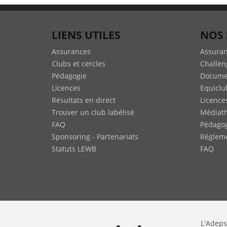
LIENS UTILES
NOS 
Assurances
Assura
Clubs et cercles
Challen
Pédagogie
Docume
Licences
Equiclu
Résultats en direct
Licence
Trouver un club labélisé
Médiat
FAQ
Pédago
Sponsoring - Partenariats
Règleme
Statuts LEWB
FAQ
L'Adeps