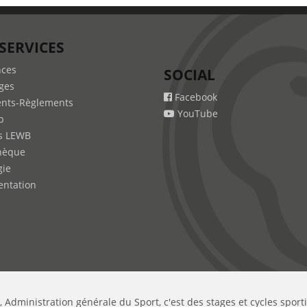
SERVICES
nces
SOCIAL
ges
Facebook
nts-Règlements
YouTube
b
s LEWB
hèque
gie
ntation
, Administration générale du Sport, c'est des stages et cycles sport