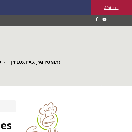
J'ai lu !
U
J'PEUX PAS, J'AI PONEY!
des