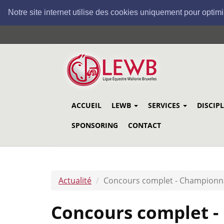
Notre site internet utilise des cookies uniquement pour optimi
Aller
au
contenu
principal
ACCUEIL
LEWB
SERVICES
DISCIP
SPONSORING
CONTACT
Actualité
Concours complet - Championn
Concours complet 