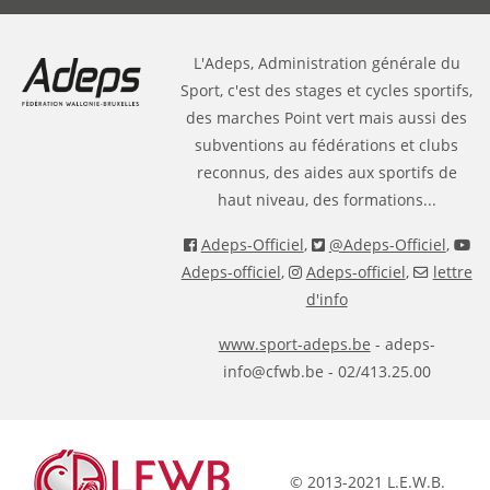
L'Adeps, Administration générale du
Sport, c'est des stages et cycles sportifs,
des marches Point vert mais aussi des
subventions au fédérations et clubs
reconnus, des aides aux sportifs de
haut niveau, des formations...
Adeps-Officiel
,
@Adeps-Officiel
,
Adeps-officiel
,
Adeps-officiel
,
lettre
d'info
www.sport-adeps.be
- adeps-
info@cfwb.be - 02/413.25.00
© 2013-2021 L.E.W.B.