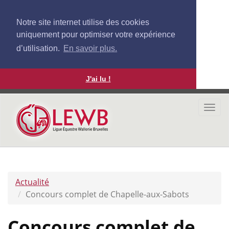
Notre site internet utilise des cookies
uniquement pour optimiser votre expérience
d’utilisation.
En savoir plus.
J'ai lu !
Aller
au
Togg
contenu
navi
principal
Actualité
Concours complet de Chapelle-aux-Sabots
Concours complet de