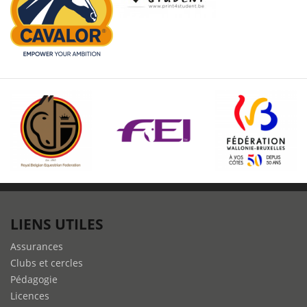
LIENS UTILES
Assurances
Clubs et cercles
Pédagogie
Licences