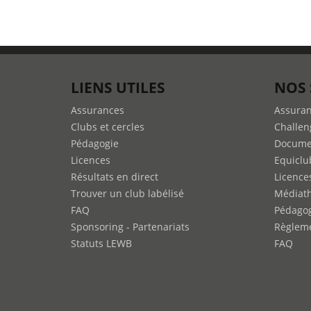
LIENS UTILES
NOS 
Assurances
Assura
Clubs et cercles
Challen
Pédagogie
Docume
Licences
Equiclu
Résultats en direct
Licence
Trouver un club labélisé
Médiat
FAQ
Pédago
Sponsoring - Partenariats
Règleme
Statuts LEWB
FAQ