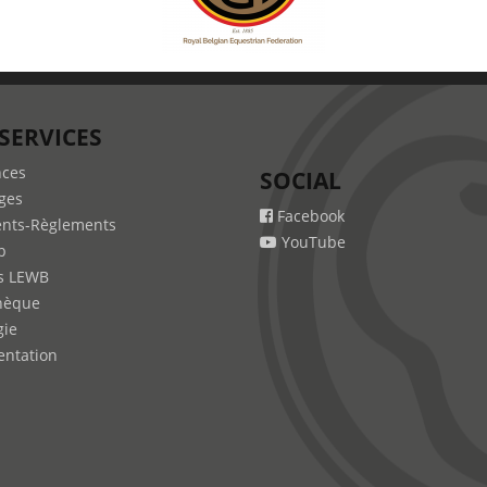
SERVICES
nces
SOCIAL
ges
Facebook
nts-Règlements
YouTube
b
s LEWB
hèque
gie
ntation