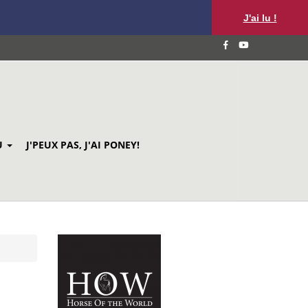
J'ai lu !
U
J'PEUX PAS, J'AI PONEY!