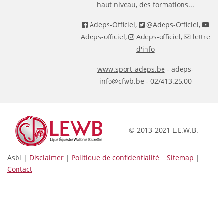
haut niveau, des formations...
Adeps-Officiel
,
@Adeps-Officiel
,
Adeps-officiel
,
Adeps-officiel
,
lettre
d'info
www.sport-adeps.be
- adeps-
info@cfwb.be - 02/413.25.00
© 2013-2021 L.E.W.B.
Asbl |
Disclaimer
|
Politique de confidentialité
|
Sitemap
|
Contact