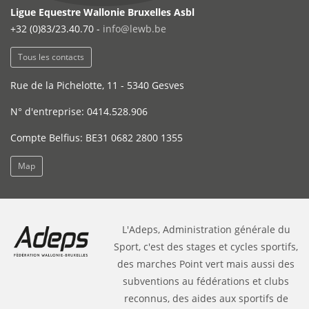
Ligue Equestre Wallonie Bruxelles Asbl
+32 (0)83/23.40.70 -
info@lewb.be
Tous les contacts
Rue de la Pichelotte, 11 - 5340 Gesves
N° d'entreprise: 0414.528.906
Compte Belfius: BE31 0682 2800 1355
Map
L'Adeps, Administration générale du
Sport, c'est des stages et cycles sportifs,
des marches Point vert mais aussi des
subventions au fédérations et clubs
reconnus, des aides aux sportifs de