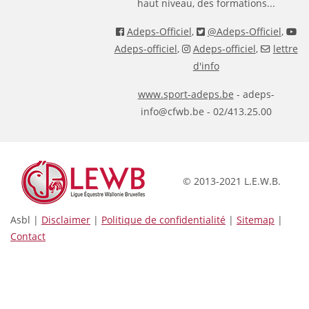
haut niveau, des formations...
Adeps-Officiel
,
@Adeps-Officiel
,
Adeps-officiel
,
Adeps-officiel
,
lettre
d'info
www.sport-adeps.be
- adeps-
info@cfwb.be - 02/413.25.00
© 2013-2021 L.E.W.B.
Asbl |
Disclaimer
|
Politique de confidentialité
|
Sitemap
|
Contact