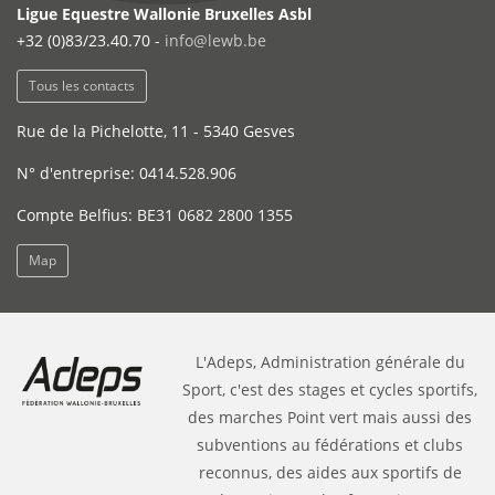
Ligue Equestre Wallonie Bruxelles Asbl
+32 (0)83/23.40.70 -
info@lewb.be
Tous les contacts
Rue de la Pichelotte, 11 - 5340 Gesves
N° d'entreprise: 0414.528.906
Compte Belfius: BE31 0682 2800 1355
Map
L'Adeps, Administration générale du
Sport, c'est des stages et cycles sportifs,
des marches Point vert mais aussi des
subventions au fédérations et clubs
reconnus, des aides aux sportifs de