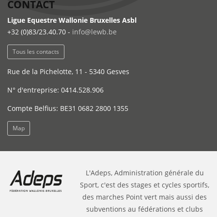
CONTACT
Ligue Equestre Wallonie Bruxelles Asbl
+32 (0)83/23.40.70 -
info@lewb.be
Tous les contacts
Rue de la Pichelotte, 11 - 5340 Gesves
N° d'entreprise: 0414.528.906
Compte Belfius: BE31 0682 2800 1355
Map
L'Adeps, Administration générale du
Sport, c'est des stages et cycles sportifs,
des marches Point vert mais aussi des
subventions au fédérations et clubs