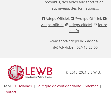
reconnus, des aides aux sportifs de
haut niveau, des formations...
Adeps-Officiel
,
@Adeps-Officiel
,
Adeps-officiel
,
Adeps-officiel
,
lettre
d'info
www.sport-adeps.be
- adeps-
info@cfwb.be - 02/413.25.00
© 2013-2021 L.E.W.B.
Asbl |
Disclaimer
|
Politique de confidentialité
|
Sitemap
|
Contact