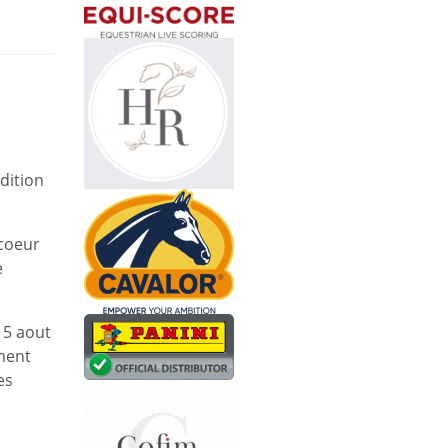
dition
 coeur
e
15 aout
ment
es