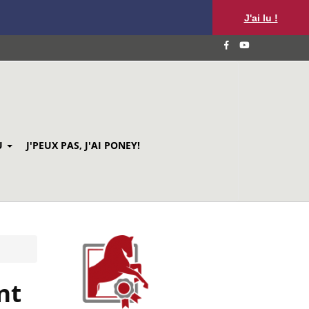
J'ai lu !
U
J'PEUX PAS, J'AI PONEY!
nt