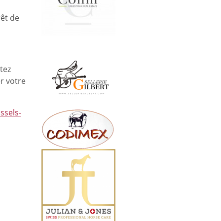
rêt de
tez
er votre
ssels-