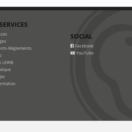
SERVICES
nces
SOCIAL
ges
Facebook
nts-Règlements
YouTube
b
s LEWB
hèque
gie
ntation