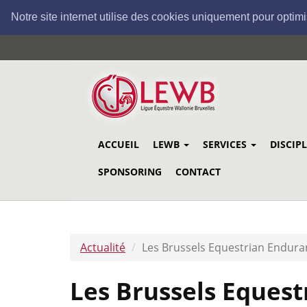
Notre site internet utilise des cookies uniquement pour optimi
Aller
au
contenu
principal
ACCUEIL
LEWB
SERVICES
DISCIP
SPONSORING
CONTACT
Actualité
Les Brussels Equestrian Endura
Les Brussels Eques