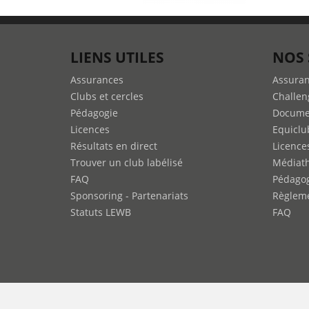
LIENS UTILES
NOS 
Assurances
Assura
Clubs et cercles
Challen
Pédagogie
Docume
Licences
Equiclu
Résultats en direct
Licence
Trouver un club labélisé
Médiat
FAQ
Pédago
Sponsoring - Partenariats
Règleme
Statuts LEWB
FAQ