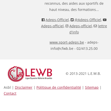
reconnus, des aides aux sportifs de
haut niveau, des formations...
Adeps-Officiel
,
@Adeps-Officiel
,
Adeps-officiel
,
Adeps-officiel
,
lettre
d'info
www.sport-adeps.be
- adeps-
info@cfwb.be - 02/413.25.00
© 2013-2021 L.E.W.B.
Asbl |
Disclaimer
|
Politique de confidentialité
|
Sitemap
|
Contact