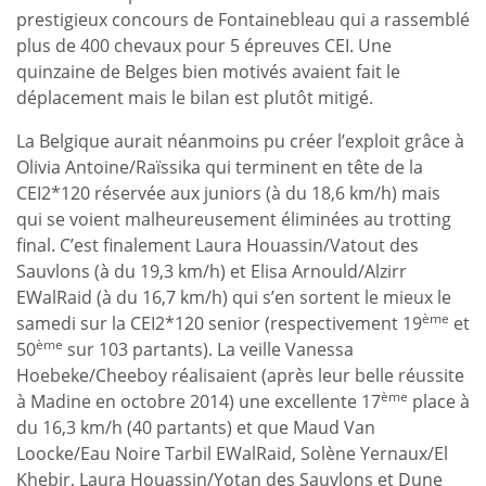
prestigieux concours de Fontainebleau qui a rassemblé
plus de 400 chevaux pour 5 épreuves CEI. Une
quinzaine de Belges bien motivés avaient fait le
déplacement mais le bilan est plutôt mitigé.
La Belgique aurait néanmoins pu créer l’exploit grâce à
Olivia Antoine/Raïssika qui terminent en tête de la
CEI2*120 réservée aux juniors (à du 18,6 km/h) mais
qui se voient malheureusement éliminées au trotting
final. C’est finalement Laura Houassin/Vatout des
Sauvlons (à du 19,3 km/h) et Elisa Arnould/Alzirr
EWalRaid (à du 16,7 km/h) qui s’en sortent le mieux le
ème
samedi sur la CEI2*120 senior (respectivement 19
et
ème
50
sur 103 partants). La veille Vanessa
Hoebeke/Cheeboy réalisaient (après leur belle réussite
ème
à Madine en octobre 2014) une excellente 17
place à
du 16,3 km/h (40 partants) et que Maud Van
Loocke/Eau Noire Tarbil EWalRaid, Solène Yernaux/El
Khebir, Laura Houassin/Yotan des Sauvlons et Dune