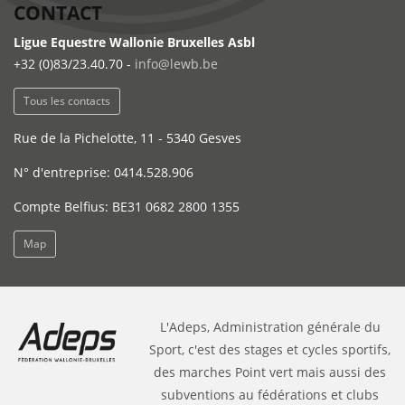
CONTACT
Ligue Equestre Wallonie Bruxelles Asbl
+32 (0)83/23.40.70 -
info@lewb.be
Tous les contacts
Rue de la Pichelotte, 11 - 5340 Gesves
N° d'entreprise: 0414.528.906
Compte Belfius: BE31 0682 2800 1355
Map
L'Adeps, Administration générale du
Sport, c'est des stages et cycles sportifs,
des marches Point vert mais aussi des
subventions au fédérations et clubs