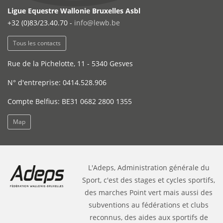
Ligue Equestre Wallonie Bruxelles Asbl
+32 (0)83/23.40.70 -
info@lewb.be
Tous les contacts
Rue de la Pichelotte, 11 - 5340 Gesves
N° d'entreprise: 0414.528.906
Compte Belfius: BE31 0682 2800 1355
Map
L'Adeps, Administration générale du
Sport, c'est des stages et cycles sportifs,
des marches Point vert mais aussi des
subventions au fédérations et clubs
reconnus, des aides aux sportifs de