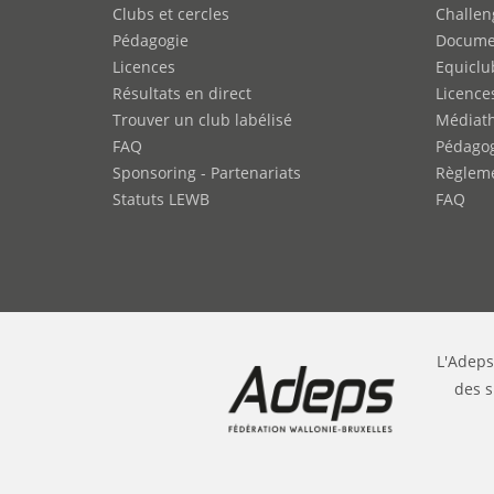
Clubs et cercles
Challen
Pédagogie
Docume
Licences
Equiclu
Résultats en direct
Licence
Trouver un club labélisé
Médiat
FAQ
Pédago
Sponsoring - Partenariats
Règleme
Statuts LEWB
FAQ
L'Adeps
des s