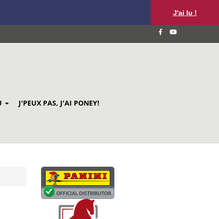
J'ai lu !
U
J'PEUX PAS, J'AI PONEY!