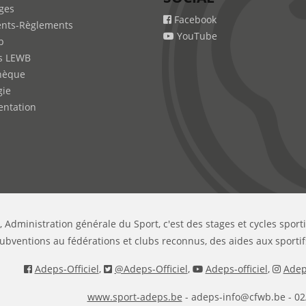
ges
Facebook
nts-Règlements
YouTube
b
s LEWB
hèque
gie
ntation
, Administration générale du Sport, c'est des stages et cycles sport
ubventions au fédérations et clubs reconnus, des aides aux sportif
Adeps-Officiel
,
@Adeps-Officiel
,
Adeps-officiel
,
Adeps
www.sport-adeps.be
- adeps-info@cfwb.be - 02