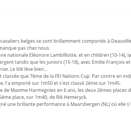
es cavaliers belges se sont brillamment comportés à Deauville
 manque pas chez nous.
e nationale Eléonore Lambilliotte, et en children (10-14), l
argent tandis que les juniors (15-18), avec Emilie François et
ze. Le blé lève bien...
 classée que 7ème de la FEI Nations Cup. Par contre en indi
e, l'a emporté sur 1m50 et s'est classé 2ème sur 1m45.
toire de Maxime Harmegnies en 6 ans, les deux 2èmes places 
 6ème place, sur 1m40, de Rik Hemeryck.
né une brillante performance à Maarsbergen (NL) où elle s'