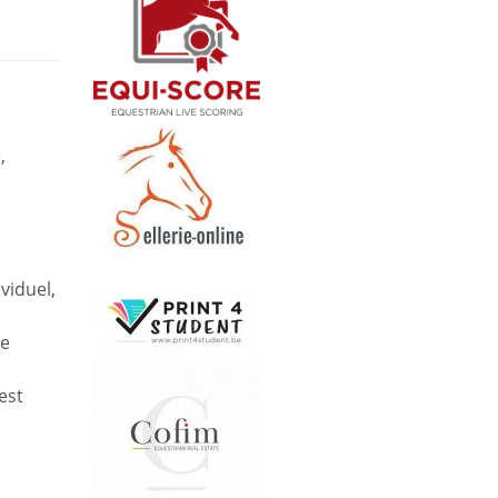
,
a
viduel,
de
est