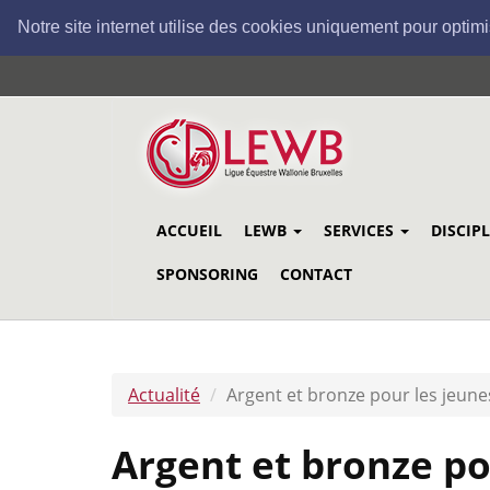
Notre site internet utilise des cookies uniquement pour optimi
Aller
au
contenu
principal
ACCUEIL
LEWB
SERVICES
DISCIP
SPONSORING
CONTACT
Actualité
Argent et bronze pour les jeune
Argent et bronze po