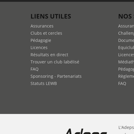
LIENS UTILES
NOS 
Assurances
Assura
Clubs et cercles
Challen
Pédagogie
Docume
Licences
Equiclu
Résultats en direct
Licence
Trouver un club labélisé
Médiat
FAQ
Pédago
Sponsoring - Partenariats
Règleme
Statuts LEWB
FAQ
L'Adeps