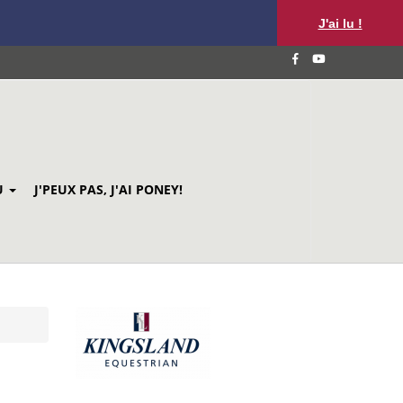
J'ai lu !
U
J'PEUX PAS, J'AI PONEY!