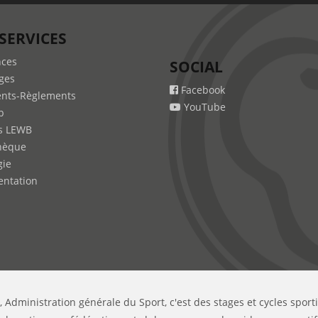
SERVICES
nces
SOCIAL
ges
Facebook
nts-Règlements
YouTube
b
s LEWB
hèque
gie
ntation
, Administration générale du Sport, c'est des stages et cycles sport