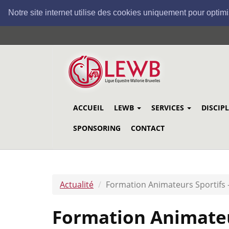
Notre site internet utilise des cookies uniquement pour optimi
Aller
au
contenu
principal
ACCUEIL
LEWB
SERVICES
DISCIP
SPONSORING
CONTACT
Actualité
Formation Animateurs Sportifs -
Formation Animateur