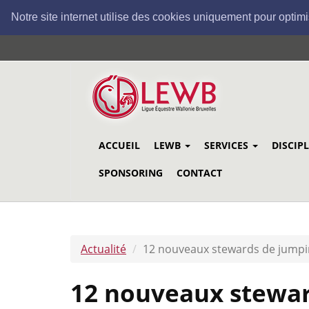
Notre site internet utilise des cookies uniquement pour optimi
Aller
au
contenu
principal
ACCUEIL
LEWB
SERVICES
DISCIP
SPONSORING
CONTACT
Actualité
12 nouveaux stewards de jumpi
12 nouveaux stewar