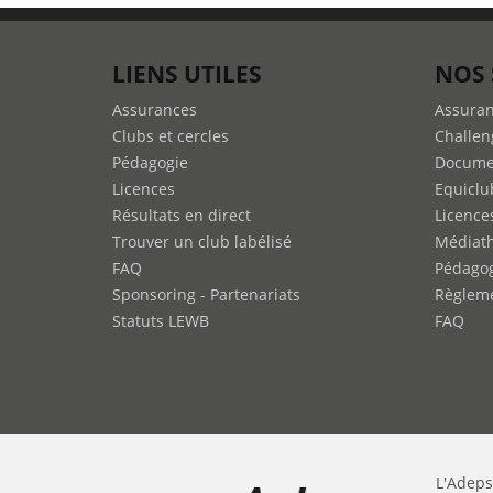
LIENS UTILES
NOS 
Assurances
Assura
Clubs et cercles
Challen
Pédagogie
Docume
Licences
Equiclu
Résultats en direct
Licence
Trouver un club labélisé
Médiat
FAQ
Pédago
Sponsoring - Partenariats
Règleme
Statuts LEWB
FAQ
L'Adeps