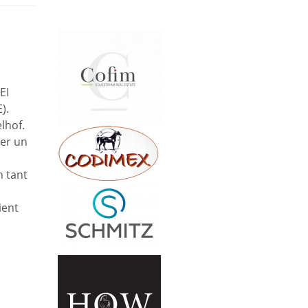
EI
).
lhof.
ser un
n tant
ient