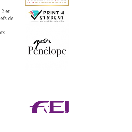
 2 et
efs de
nts