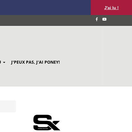
J'ai lu !
U
J'PEUX PAS, J'AI PONEY!