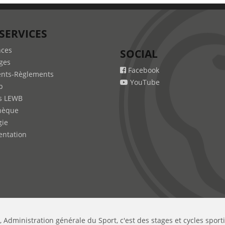
SERVICES
nces
SOCIAL
ges
Facebook
nts-Règlements
YouTube
b
s LEWB
hèque
gie
ntation
, Administration générale du Sport, c'est des stages et cycles sport