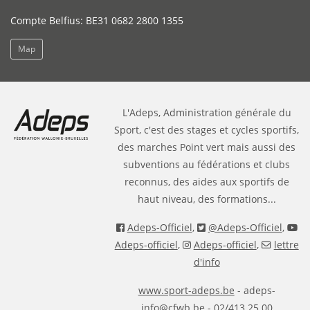
Compte Belfius: BE31 0682 2800 1355
Map
L'Adeps, Administration générale du
Sport, c'est des stages et cycles sportifs,
des marches Point vert mais aussi des
subventions au fédérations et clubs
reconnus, des aides aux sportifs de
haut niveau, des formations...
Adeps-Officiel
,
@Adeps-Officiel
,
Adeps-officiel
,
Adeps-officiel
,
lettre
d'info
www.sport-adeps.be
- adeps-
info@cfwb.be - 02/413.25.00