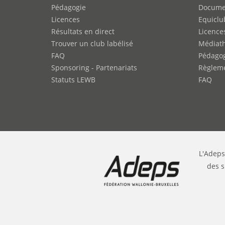
Pédagogie
Docume
Licences
Equiclu
Résultats en direct
Licence
Trouver un club labélisé
Médiat
FAQ
Pédago
Sponsoring - Partenariats
Règleme
Statuts LEWB
FAQ
L'Adeps
des s