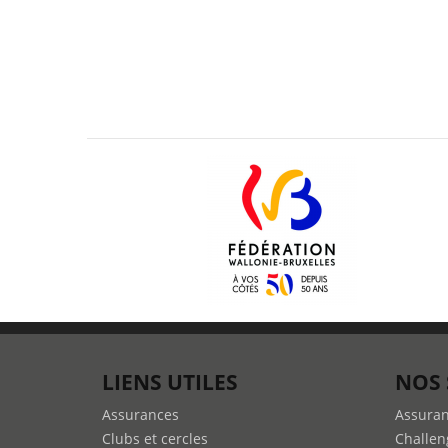
LIENS UTILES
NOS 
Assurances
Assura
Clubs et cercles
Challen