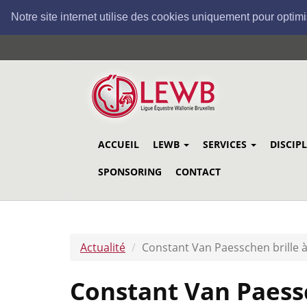
Notre site internet utilise des cookies uniquement pour optimi
Aller
au
contenu
principal
ACCUEIL
LEWB
SERVICES
DISCIP
SPONSORING
CONTACT
Actualité
Constant Van Paesschen brille 
Constant Van Paessc