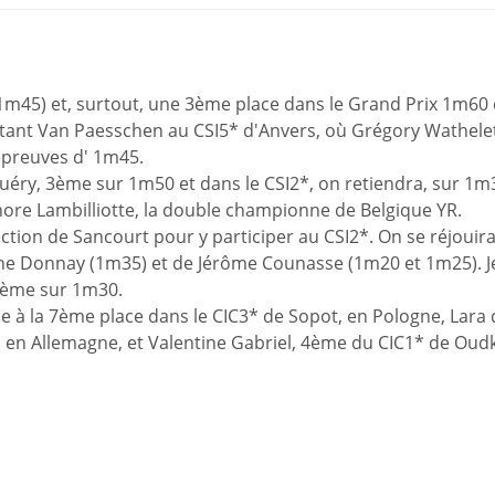
 1m45) et, surtout, une 3ème place dans le Grand Prix 1m60
stant Van Paesschen au CSI5* d'Anvers, où Grégory Wathelet
épreuves d' 1m45.
éry, 3ème sur 1m50 et dans le CSI2*, on retiendra, sur 1m3
ore Lambilliotte, la double championne de Belgique YR.
tion de Sancourt pour y participer au CSI2*. On se réjouir
lène Donnay (1m35) et de Jérôme Counasse (1m20 et 1m25). 
5ème sur 1m30.
e à la 7ème place dans le CIC3* de Sopot, en Pologne, Lara 
), en Allemagne, et Valentine Gabriel, 4ème du CIC1* de Oud