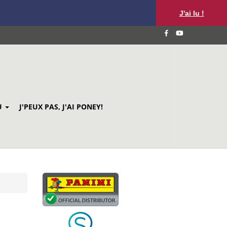
J'ai lu !
U
J'PEUX PAS, J'AI PONEY!