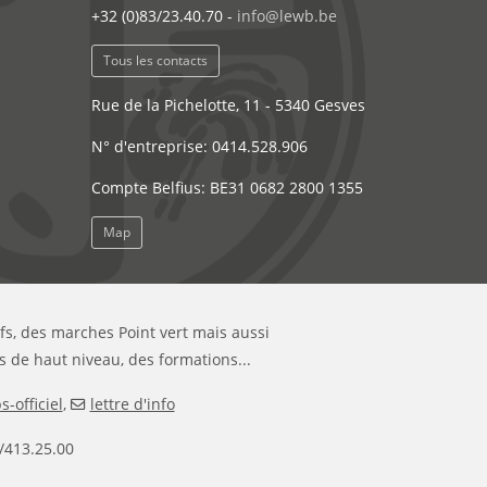
+32 (0)83/23.40.70 -
info@lewb.be
Tous les contacts
Rue de la Pichelotte, 11 - 5340 Gesves
N° d'entreprise: 0414.528.906
Compte Belfius: BE31 0682 2800 1355
Map
ifs, des marches Point vert mais aussi
s de haut niveau, des formations...
-officiel
,
lettre d'info
/413.25.00