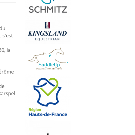
 du
 s'est
0, la
a
Jérôme
de
karspel