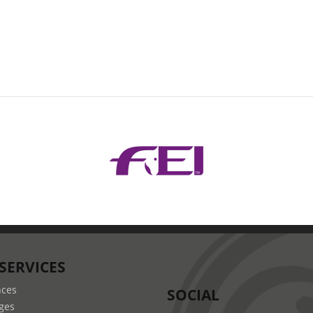
SERVICES
nces
SOCIAL
ges