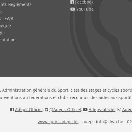
Facebook
nts-Règlements
YouTube
b
s LEWB
hèque
gie
ntation
, Administration générale du Sport, c'est des stages et cycles sport
ubventions au fédérations et clubs reconnus, des aides aux sportif
Adeps-Officiel
,
@Adeps-Officiel
,
Adeps-officiel
,
Adeps
www.sport-adeps.be
- adeps-info@cfwb.be - 02