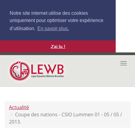
Notre site internet utilise des cookies
uniquement pour optimiser votre expérience
d’utilisation.
En savoir plus.
J'ai lu !
Aller
au
Togg
contenu
navi
principal
Actualité
Coupe des nations - CSIO Lummen 01 - 05 / 05 /
2013.