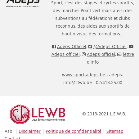
Sport, c'est des stages et cycles sportifs,
des marches Point vert mais aussi des
subventions au fédérations et clubs
reconnus, des aides aux sportifs de
haut niveau, des formations...
Adeps-Officiel
,
@Adeps-Officiel
,
Adeps-officiel
,
Adeps-officiel
,
lettre
d'info
www.sport-adeps.be
- adeps-
info@cfwb.be - 02/413.25.00
© 2013-2021 L.E.W.B.
Asbl |
Disclaimer
|
Politique de confidentialité
|
Sitemap
|
Contact