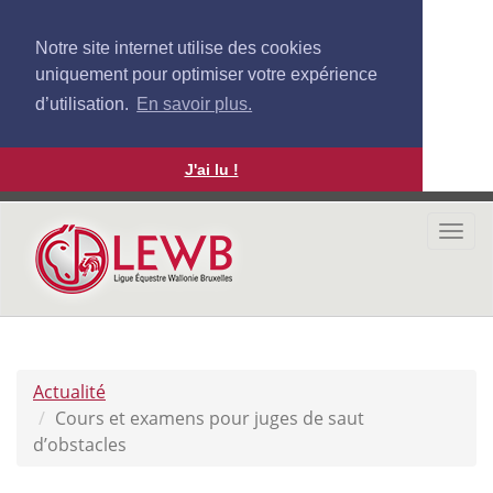
Notre site internet utilise des cookies
uniquement pour optimiser votre expérience
d’utilisation.
En savoir plus.
J'ai lu !
Aller
au
Togg
contenu
navi
principal
Actualité
Cours et examens pour juges de saut
d’obstacles