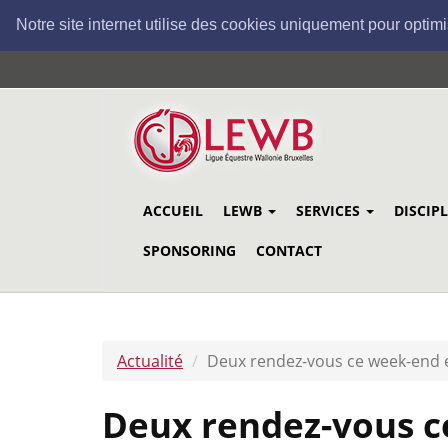
Notre site internet utilise des cookies uniquement pour optimi
Aller
au
contenu
principal
ACCUEIL
LEWB
SERVICES
DISCIP
SPONSORING
CONTACT
Actualité
Deux rendez-vous ce week-end 
Deux rendez-vous c