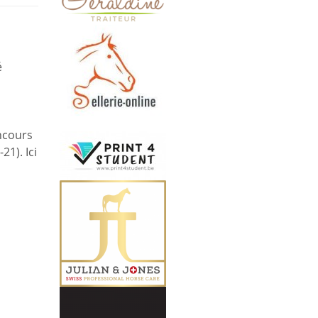
é
ncours
21). Ici