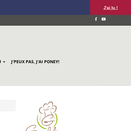
J'ai lu !
U
J'PEUX PAS, J'AI PONEY!