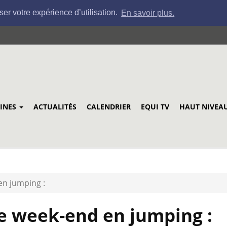
ser votre expérience d’utilisation.
En savoir plus.
LINES
ACTUALITÉS
CALENDRIER
EQUI TV
HAUT NIVEA
en jumping :
e week-end en jumping :