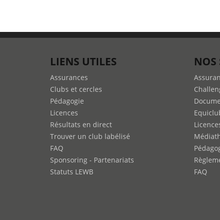
LIENS UTILES
NOS 
Assurances
Assura
Clubs et cercles
Challen
Pédagogie
Docume
Licences
Equiclu
Résultats en direct
Licence
Trouver un club labélisé
Médiat
FAQ
Pédago
Sponsoring - Partenariats
Règleme
Statuts LEWB
FAQ