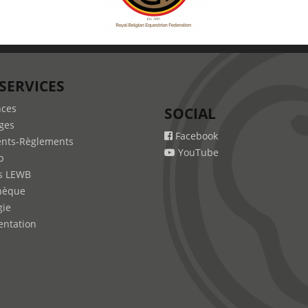
SERVICES
nces
SOCIAL
ges
Facebook
nts-Règlements
YouTube
b
s LEWB
hèque
gie
ntation