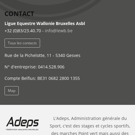
CONTACT
Ligue Equestre Wallonie Bruxelles Asbl
+32 (0)83/23.40.70 -
info@lewb.be
Tous les contacts
Rue de la Pichelotte, 11 - 5340 Gesves
N° d'entreprise: 0414.528.906
Compte Belfius: BE31 0682 2800 1355
Map
L'Adeps, Administration générale du
Sport, c'est des stages et cycles sportifs,
des marches Point vert mais aussi des