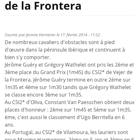
de la Frontera
Soumis par
Jerome Vermeren
le 17. février 2014 - 11:52
De nombreux cavaliers d'obstacles sont à pied
d'œuvre dans la péninsule ibérique et continuent à
bien s'y comporter.
Jérôme Guéry et Grégory Wathelet ont pris les 2ème et
3ème place du Grand Prix (1m45) du CSI2* de Vejer de
la Frontera. Jérôme Guéry termine en outre 2ème sur
1m35 et 4ème sur 1m30 tandis que Grégory Wathelet
se classe encore 3ème sur 1m35.
Au CSI2* d'Oliva, Constant Van Paesschen obtient deux
places d'honneur : 2ème sur 1m45 et 5ème sur 1m35.
ème, c'est aussi le classement d'Ugo Berritella en 6
ans.
Au Portugal, au CSI2* de Vilamoura, les lauriers sont
pour Maxime Harmegnies, 2ème en 5 ans et 3ème en 6