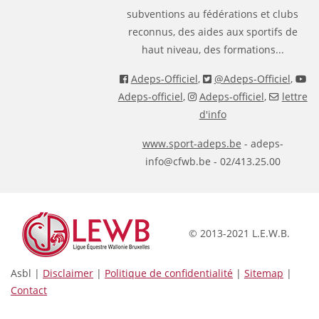
subventions au fédérations et clubs
reconnus, des aides aux sportifs de
haut niveau, des formations...
Adeps-Officiel
,
@Adeps-Officiel
,
Adeps-officiel
,
Adeps-officiel
,
lettre
d'info
www.sport-adeps.be
- adeps-
info@cfwb.be - 02/413.25.00
© 2013-2021 L.E.W.B.
Asbl |
Disclaimer
|
Politique de confidentialité
|
Sitemap
|
Contact