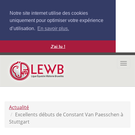
Notre site internet utilise des cookies
uniquement pour optimiser votre expérience
d’utilisation.
En savoir plus.
J'ai lu !
Aller
au
Togg
contenu
navi
principal
Actualité
Excellents débuts de Constant Van Paesschen à
Stuttgart