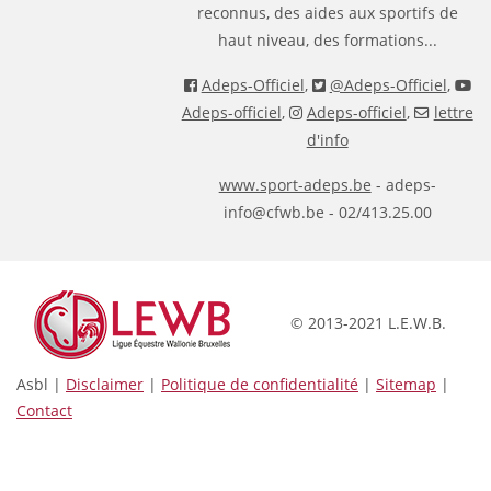
reconnus, des aides aux sportifs de
haut niveau, des formations...
Adeps-Officiel
,
@Adeps-Officiel
,
Adeps-officiel
,
Adeps-officiel
,
lettre
d'info
www.sport-adeps.be
- adeps-
info@cfwb.be - 02/413.25.00
© 2013-2021 L.E.W.B.
Asbl |
Disclaimer
|
Politique de confidentialité
|
Sitemap
|
Contact