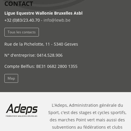
CONTACT
Ligue Equestre Wallonie Bruxelles Asbl
+32 (0)83/23.40.70 -
info@lewb.be
Tous les contacts
Rue de la Pichelotte, 11 - 5340 Gesves
N° d'entreprise: 0414.528.906
Compte Belfius: BE31 0682 2800 1355
Map
L'Adeps, Administration générale du
Sport, c'est des stages et cycles sportifs,
des marches Point vert mais aussi des
subventions au fédérations et clubs