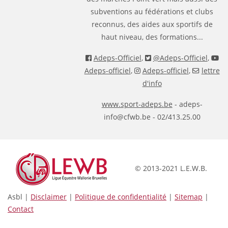
subventions au fédérations et clubs
reconnus, des aides aux sportifs de
haut niveau, des formations...
Adeps-Officiel
,
@Adeps-Officiel
,
Adeps-officiel
,
Adeps-officiel
,
lettre
d'info
www.sport-adeps.be
- adeps-
info@cfwb.be - 02/413.25.00
© 2013-2021 L.E.W.B.
Asbl |
Disclaimer
|
Politique de confidentialité
|
Sitemap
|
Contact